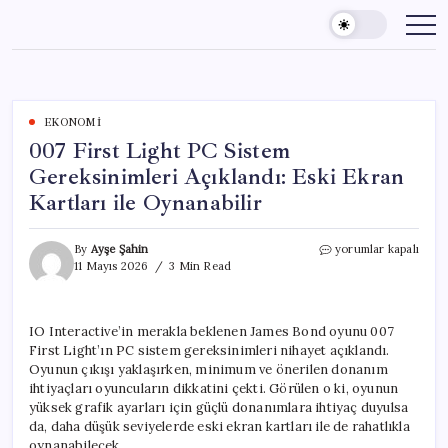
Skip
to
content
EKONOMI
007 First Light PC Sistem
Gereksinimleri Açıklandı: Eski Ekran
Kartları ile Oynanabilir
007
By
Ayşe Şahin
yorumlar kapalı
First
11 Mayıs 2026
3 Min Read
Light
PC
Sistem
IO Interactive’in merakla beklenen James Bond oyunu 007
Gereksinimleri
First Light’ın PC sistem gereksinimleri nihayet açıklandı.
Açıklandı:
Eski
Oyunun çıkışı yaklaşırken, minimum ve önerilen donanım
Ekran
ihtiyaçları oyuncuların dikkatini çekti. Görülen o ki, oyunun
Kartları
yüksek grafik ayarları için güçlü donanımlara ihtiyaç duyulsa
ile
da, daha düşük seviyelerde eski ekran kartları ile de rahatlıkla
Oynanabilir
oynanabilecek.