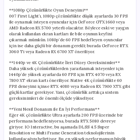
için
**1080p Çözünürlükte Oyun Deneyimi**
007 First Light’ı, 1080p çözünürlükte düşük ayarlarda 30 FPS
ile oynamak isteyen oyuncular için GeForce GTX 1660 veya
AMD Radeon RX 5700 yeterli olacaktır. Böylece eski ve yaygın
olarak kullanılan ekran kartları ile bile oyunun keyfini
çıkarmak mümkün. 1080p’de 60 FPS hedefleyen oyuncular
için ise daha güçlü bir donanım gerekli; burada GeForce RTX
3060 Ti veya Radeon RX 6700 XT öneriliyor.
**1440p ve 4K Çözünürlükte İleri Düzey Gereksinimler**
Daha yüksek çözünürlüklerden yararlanmak isteyenler için
1440p’de yüksek ayarlarda 60 FPS için RTX 4070 veya RX
7800 XT ekran kartı öneriliyor. Native 4K çözünürlükte 60
FPS deneyimi içinse RTX 4080 veya Radeon RX 7900 XTX gibi
güçlü kartlar gerekiyor. Yani, çözünürlük arttıkça sistem
gereksinimleri de önemli ölçüde yükseliyor.
**Yeni Nesil Donanım ile En İyi Performans**
Eğer 4K çözünürlükte Ultra ayarlarla 200 FPS üzerinde bir
performans hedefleniyorsa, burada RTX 5080 devreye
giriyor. IO Interactive, bu aşamada DLSS 4.5 Super
Resolution ve Multi Frame Generation teknolojilerinin
kullanılacağını belirtiyor. Bu, en yüksek performansın büyük