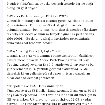
ölçüde NVIDIA’nın yapay zeka destekli teknolojilerine bağlı
olduğunu gösteriyor.
**Ekstra Performans için DLSS ve FSR**
Önemli bir noktaya dikkat çekmek gerek: Açıklanan sistem
gereksinimleri, DLSS veya FSR desteği göz önünde
bulundurulmadan belirlenmiş. Yani, desteklenen bu yükseltme
teknolojileri devreye alınırsa, birçok oyuncu ek performans
elde edebilir. Bu durumda, kağıt üzerindeki gereksinimler
daha esnek bir hale bürünebilir.
**Ray Tracing Desteği Çıkışta Yok**
Oyunda DLSS 4.5 ve Dynamic Frame Generation özellikleri
çıkışta mevcut olacak. Ancak, Path Tracing veya Full Ray
Tracing desteği oyunun ilk sürümünde yer almayacak ve bu
güncellemenin 2026 yazında gelmesi planlanıyor. Bu da
demektir ki, en gelişmiş görsel deneyim için oyuncuların
biraz daha beklemesi gerekecek.
**Depolama ve RAM Gereksinimleri**
Tüm seviyelerde SSD kullanılması zorunlu. Oyun, en az 80 GB
boş alan talep ediyor. RAM tarafında ise çoğu kullanıcı için 16
GB yeterli iken, Ultra ayarlar için bu ihtiyaç 32 GB’a kadar
çıkıyor. 007 First Light, ilk bakışta iyi optimize edilmiş bir