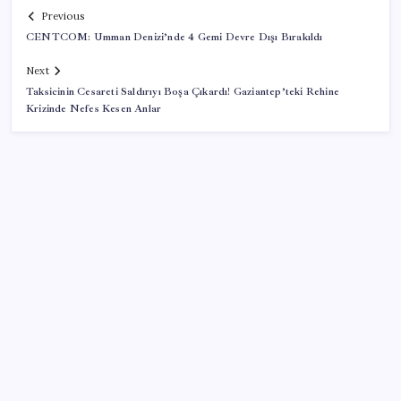
Previous
CENTCOM: Umman Denizi’nde 4 Gemi Devre Dışı Bırakıldı
Next
Taksicinin Cesareti Saldırıyı Boşa Çıkardı! Gaziantep’teki Rehine
Krizinde Nefes Kesen Anlar
SON YAZILAR
AB ambalaj kısıtlaması için düğmeye bastı
Ekran Kartı Fiyatlarına Zam Yolda: Yüzde 40’a Varan
Fiyat Artışı