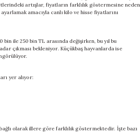
Fiyatları:
tlerindeki artışlar, fiyatların farklılık göstermesine nede
İl
ayarlamak amacıyla canlı kilo ve hisse fiyatlarını
İl
Güncel
Bilgiler
için
0 bin ile 250 bin TL arasında değişirken, bu yıl bu
kadar çıkması bekleniyor. Küçükbaş hayvanlarda ise
öngörülüyor.
ları yer alıyor:
bağlı olarak illere göre farklılık göstermektedir. İşte bazı