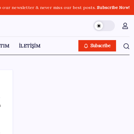
o our newsletter & never miss our best posts.
Subscribe Now!
TIM
İLETİŞİM
Subscribe
ı
SON YAZILAR
Hyundai Bluelink Türkiye’de Eski Araçlara
n
Gelmiyor