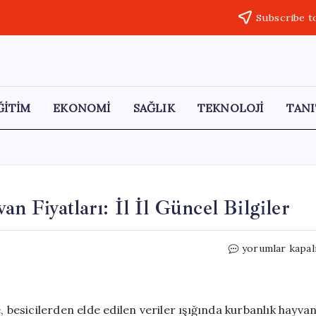
Subscribe t
ĞİTİM
EKONOMİ
SAĞLIK
TEKNOLOJİ
TANI
 Fiyatları: İl İl Güncel Bilgiler
2026
yorumlar kapal
Kurban
Bayramı
İçin
Hayvan
, besicilerden elde edilen veriler ışığında kurbanlık hayva