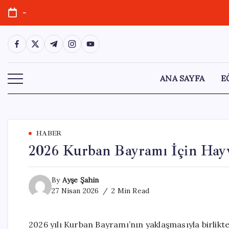
Skip
-
to
content
https://www.facebook.com/
https://twitter.com/
https://t.me/
https://www.instagram.com/
https://youtube.com/
ANA SAYFA
E
HABER
2026 Kurban Bayramı İçin Hayvan
By
Ayşe Şahin
27 Nisan 2026
2 Min Read
2026 yılı Kurban Bayramı’nın yaklaşmasıyla birlikte