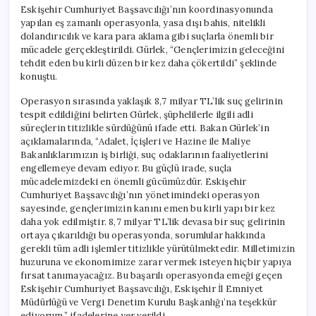
Eskişehir Cumhuriyet Başsavcılığı’nın koordinasyonunda
yapılan eş zamanlı operasyonla, yasa dışı bahis, nitelikli
dolandırıcılık ve kara para aklama gibi suçlarla önemli bir
mücadele gerçekleştirildi. Gürlek, “Gençlerimizin geleceğini
tehdit eden bu kirli düzen bir kez daha çökertildi” şeklinde
konuştu.
Operasyon sırasında yaklaşık 8,7 milyar TL’lik suç gelirinin
tespit edildiğini belirten Gürlek, şüphelilerle ilgili adli
süreçlerin titizlikle sürdüğünü ifade etti. Bakan Gürlek’in
açıklamalarında, “Adalet, İçişleri ve Hazine ile Maliye
Bakanlıklarımızın iş birliği, suç odaklarının faaliyetlerini
engellemeye devam ediyor. Bu güçlü irade, suçla
mücadelemizdeki en önemli gücümüzdür. Eskişehir
Cumhuriyet Başsavcılığı’nın yönetimindeki operasyon
sayesinde, gençlerimizin kanını emen bu kirli yapı bir kez
daha yok edilmiştir. 8,7 milyar TL’lik devasa bir suç gelirinin
ortaya çıkarıldığı bu operasyonda, sorumlular hakkında
gerekli tüm adli işlemler titizlikle yürütülmektedir. Milletimizin
huzuruna ve ekonomimize zarar vermek isteyen hiçbir yapıya
fırsat tanımayacağız. Bu başarılı operasyonda emeği geçen
Eskişehir Cumhuriyet Başsavcılığı, Eskişehir İl Emniyet
Müdürlüğü ve Vergi Denetim Kurulu Başkanlığı’na teşekkür
ediyorum.” ifadelerine yer verildi.