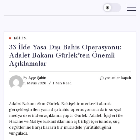
Skip
to
content
EĞITIM
33 İlde Yasa Dışı Bahis Operasyonu:
Adalet Bakanı Gürlek’ten Önemli
Açıklamalar
33
By
Ayşe Şahin
yorumlar kapalı
İlde
11 Mayıs 2026
1 Min Read
Yasa
Dışı
Bahis
Adalet Bakanı Akın Gürlek, Eskişehir merkezli olarak
Operasyonu:
gerçekleştirilen yasa dışı bahis operasyonuna dair sosyal
Adalet
Bakanı
medya üzerinden açıklama yaptı. Gürlek, Adalet, İçişleri ile
Gürlek’ten
Hazine ve Maliye Bakanlıklarının iş birliği içerisinde, suç
Önemli
örgütlerine karşı kararlı bir mücadele yürütüldüğünü
Açıklamalar
vurguladı.
için