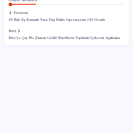
Previous
33 İlde Eş Zamanlı Yasa Dışı Bahis Operasyonu: 135 Gözaltı
Next
Rize’ye Çay Ne Zaman Geldi? Rizelilerin Tepkisini Çekecek Açıklama
SON YAZILAR
Hyundai Bluelink Türkiye’de Eski Araçlara Gelmiyor
Altın fiyatları yükselecek mi? JPMorgan tahminlerini
güncelledi…