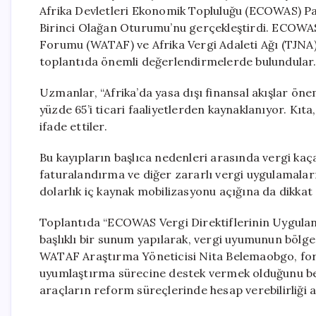
Afrika Devletleri Ekonomik Topluluğu (ECOWAS) Par
Birinci Olağan Oturumu’nu gerçekleştirdi. ECOWAS’
Forumu (WATAF) ve Afrika Vergi Adaleti Ağı (TJNA
toplantıda önemli değerlendirmelerde bulundular
Uzmanlar, “Afrika’da yasa dışı finansal akışlar öne
yüzde 65’i ticari faaliyetlerden kaynaklanıyor. Kıta,
ifade ettiler.
Bu kayıpların başlıca nedenleri arasında vergi kaça
faturalandırma ve diğer zararlı vergi uygulamaları 
dolarlık iç kaynak mobilizasyonu açığına da dikkat 
Toplantıda “ECOWAS Vergi Direktiflerinin Uygula
başlıklı bir sunum yapılarak, vergi uyumunun bölge
WATAF Araştırma Yöneticisi Nita Belemaobgo, for
uyumlaştırma sürecine destek vermek olduğunu belir
araçların reform süreçlerinde hesap verebilirliği ar