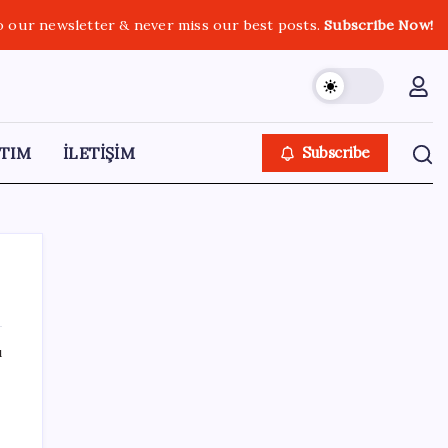
o our newsletter & never miss our best posts.
Subscribe Now!
TIM
İLETİŞİM
Subscribe
ı
SON YAZILAR
Hyundai Bluelink Türkiye’de Eski Araçlara
Gelmiyor