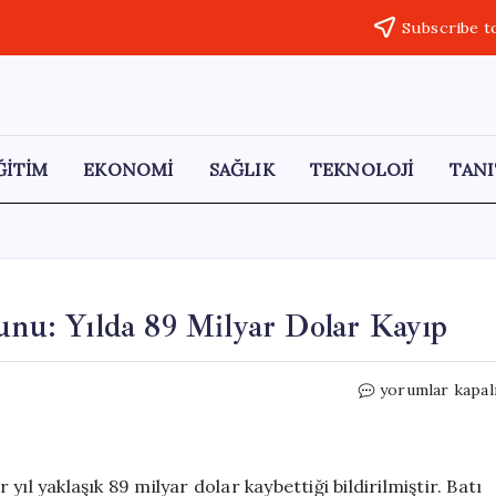
Subscribe t
ĞİTİM
EKONOMİ
SAĞLIK
TEKNOLOJİ
TANI
unu: Yılda 89 Milyar Dolar Kayıp
Afrika’da
yorumlar kapal
Vergi
Kaçakçılığı
Sorunu:
Yılda
r yıl yaklaşık 89 milyar dolar kaybettiği bildirilmiştir. Batı