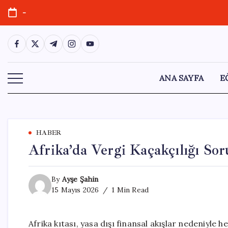
Skip
-
to
content
https://www.facebook.com/
https://twitter.com/
https://t.me/
https://www.instagram.com/
https://youtube.com/
ANA SAYFA
E
HABER
Afrika’da Vergi Kaçakçılığı Sor
By
Ayşe Şahin
15 Mayıs 2026
1 Min Read
Afrika kıtası, yasa dışı finansal akışlar nedeniyle he