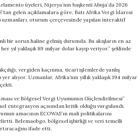
89
lamento üyeleri, Nijerya’nın başkenti Abuja’da 2026
Milyar
tan gelen açıklamalara göre, Batı Afrika Vergi İdaresi
Dolar
) uzmanları, oturum çerçevesinde yapılan interaktif
Kayıp
.
için
mli bir sorun haline gelmiş durumda. Bu akışların en az
 her yıl yaklaşık 89 milyar dolar kayıp veriyor.” şeklinde
kçılığı, vergiden kaçınma, ticari işlemlerde yanlış
yer alıyor. Uzmanlar, Afrika’nın yıllık yaklaşık 194 milyar
çekti.
nması ve Bölgesel Vergi Uyumunun Güçlendirilmesi”
sel entegrasyon açısından kritik olduğu vurgulandı.
umun amacının ECOWAS’ın mali politikalarını
tti. Belemaobgo, bölgesel işbirliği ve veri temelli
tıracağını ifade etti.