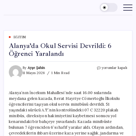
Skip
to
content
EĞITIM
Alanya’da Okul Servisi Devrildi: 6
Öğrenci Yaralandı
Alanya’da
By
Ayşe Şahin
yorumlar kapalı
Okul
11 Mayıs 2026
1 Min Read
Servisi
Devrildi:
6
Alanya’nın İncekum Mahallesi’nde saat 16.00 sularında
Öğrenci
meydana gelen kazada, Berat Hayriye Cömertoğlu İlkokulu
Yaralandı
için
öğrencilerini taşıyan okul servis minibüsü devrildi. 51
yaşındaki sürücü A.T.’nin kontrolündeki 07 C 32220 plakalı
minibüs, direksiyon hakimiyetini kaybetmesi sonucu yol
kenarındaki bir bahçeye yuvarlandı. Kazada minibüste
bulunan 7 öğrenciden 6’sı hafif yaralar aldı. Olayın ardından,
çevredekilerin ihbarı üzerine kaza yerine sağlık, jandarma ve