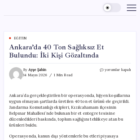
Skip
to
content
EĞITIM
Ankara’da 40 Ton Sağlıksız Et
Bulundu: İki Kişi Gözaltında
Ankara’da
By
Ayşe Şahin
yorumlar kapalı
40
14 Mayıs 2026
1 Min Read
Ton
Sağlıksız
Et
Ankara’da gerçekleştirilen bir operasyonda, hijyen koşullarına
Bulundu:
uygun olmayan şartlarda üretilen 40 ton et ürünü ele geçirildi.
İki
Kişi
Jandarma Komutanlığı ekipleri, Kızılcahamam ilçesinin
Gözaltında
Belpınar Mahallesi’nde bulunan bir et entegre tesisine
için
düzenledikleri baskında, toplum sağlığını tehlikeye atan bu
ürünleri buldu.
Operasyonda, kanun dışı yöntemlerle bu etleri piyasaya