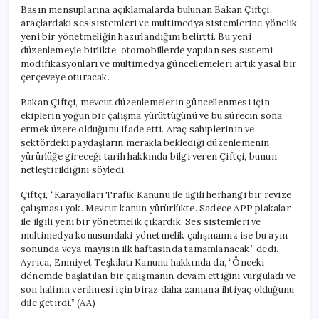
Basın mensuplarına açıklamalarda bulunan Bakan Çiftçi,
araçlardaki ses sistemleri ve multimedya sistemlerine yönelik
yeni bir yönetmeliğin hazırlandığını belirtti. Bu yeni
düzenlemeyle birlikte, otomobillerde yapılan ses sistemi
modifikasyonları ve multimedya güncellemeleri artık yasal bir
çerçeveye oturacak.
Bakan Çiftçi, mevcut düzenlemelerin güncellenmesi için
ekiplerin yoğun bir çalışma yürüttüğünü ve bu sürecin sona
ermek üzere olduğunu ifade etti. Araç sahiplerinin ve
sektördeki paydaşların merakla beklediği düzenlemenin
yürürlüğe gireceği tarih hakkında bilgi veren Çiftçi, bunun
netleştirildiğini söyledi.
Çiftçi, “Karayolları Trafik Kanunu ile ilgili herhangi bir revize
çalışması yok. Mevcut kanun yürürlükte. Sadece APP plakalar
ile ilgili yeni bir yönetmelik çıkardık. Ses sistemleri ve
multimedya konusundaki yönetmelik çalışmamız ise bu ayın
sonunda veya mayısın ilk haftasında tamamlanacak.” dedi.
Ayrıca, Emniyet Teşkilatı Kanunu hakkında da, “Önceki
dönemde başlatılan bir çalışmanın devam ettiğini vurguladı ve
son halinin verilmesi için biraz daha zamana ihtiyaç olduğunu
dile getirdi.” (AA)