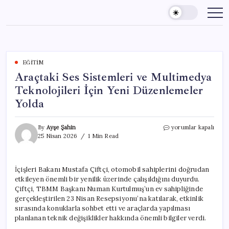
Skip
to
content
EĞITIM
Araçtaki Ses Sistemleri ve Multimedya
Teknolojileri İçin Yeni Düzenlemeler
Yolda
Araçtaki
By
Ayşe Şahin
yorumlar kapalı
Ses
25 Nisan 2026
1 Min Read
Sistemleri
ve
Multimedya
İçişleri Bakanı Mustafa Çiftçi, otomobil sahiplerini doğrudan
Teknolojileri
etkileyen önemli bir yenilik üzerinde çalışıldığını duyurdu.
İçin
Yeni
Çiftçi, TBMM Başkanı Numan Kurtulmuş’un ev sahipliğinde
Düzenlemeler
gerçekleştirilen 23 Nisan Resepsiyonu’na katılarak, etkinlik
Yolda
sırasında konuklarla sohbet etti ve araçlarda yapılması
için
planlanan teknik değişiklikler hakkında önemli bilgiler verdi.