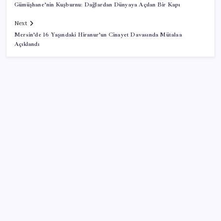
Gümüşhane’nin Kuşburnu: Dağlardan Dünyaya Açılan Bir Kapı
Next
Mersin’de 16 Yaşındaki Hiranur’un Cinayet Davasında Mütalaa
Açıklandı
SON YAZILAR
Hyundai Bluelink Türkiye’de Eski Araçlara Gelmiyor
Altın fiyatları yükselecek mi? JPMorgan tahminlerini
güncelledi…
YENİ Parti, Sinop’ta örgütlenme çalışmalarını