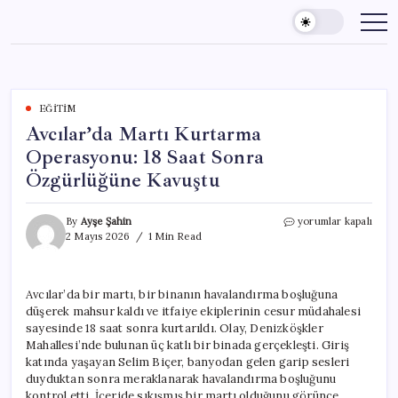
Skip
to
content
EĞITIM
Avcılar’da Martı Kurtarma
Operasyonu: 18 Saat Sonra
Özgürlüğüne Kavuştu
Avcılar’da
By
Ayşe Şahin
yorumlar kapalı
Martı
2 Mayıs 2026
1 Min Read
Kurtarma
Operasyonu:
18
Avcılar’da bir martı, bir binanın havalandırma boşluğuna
Saat
düşerek mahsur kaldı ve itfaiye ekiplerinin cesur müdahalesi
Sonra
Özgürlüğüne
sayesinde 18 saat sonra kurtarıldı. Olay, Denizköşkler
Kavuştu
Mahallesi’nde bulunan üç katlı bir binada gerçekleşti. Giriş
için
katında yaşayan Selim Biçer, banyodan gelen garip sesleri
duyduktan sonra meraklanarak havalandırma boşluğunu
kontrol etti. İçeride sıkışmış bir martı olduğunu görünce