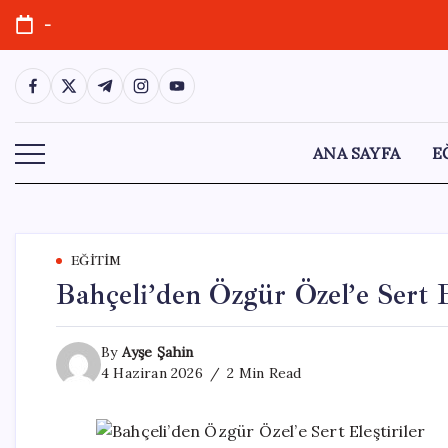
Skip
-
to
content
https://www.facebook.com/
https://twitter.com/
https://t.me/
https://www.instagram.com/
https://youtube.com/
ANA SAYFA
E
EĞITIM
Bahçeli’den Özgür Özel’e Sert E
By
Ayşe Şahin
4 Haziran 2026
2 Min Read