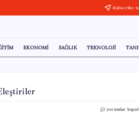
Subscribe t
ĞİTİM
EKONOMİ
SAĞLIK
TEKNOLOJİ
TANI
leştiriler
Bahçeli’den
yorumlar kapal
Özgür
Özel’e
Sert
Eleştiriler