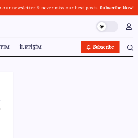
o our newsletter & never miss our best posts.
Subscribe Now!
TIM
İLETİŞİM
Subscribe
ı
SON YAZILAR
Hyundai Bluelink Türkiye’de Eski Araçlara
Gelmiyor