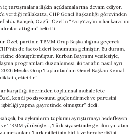
için
iç tartışmalara ilişkin açıklamalarına devam ediyor.
k’e verdiği mülakatta, CHP Genel Başkanlığı görevinden
 aldı. Bahçeli, Özgür Özel’in “Yargıtay’ın nihai kararını
dımlar attığını” belirtti.
zgür Özel, partinin TBMM Grup Başkanlığına geçerek
CHP’nin de facto lideri konumuna gelmiştir. Bu durum,
krizine dönüştürmüştür. Kurban Bayramı vesilesiyle,
laşma programları düzenlemesi, iki tarafın nasıl ayrı
n 2026 Meclis Grup Toplantısı’nın Genel Başkan Kemal
ikkat çekicidir.”
idar karşıtlığı üzerinden toplumsal muhalefete
Özel, kendi pozisyonunu güçlendirmek ve partisini
 işbirliği yapma gayretinde olmuştur” dedi.
 Bahçeli, bu eylemlerin toplumu ayrıştırmayı hedefleyen
ir ve TBMM yürüyüşleri, Türk siyasetinde gerilim yaratıcı
za mekanları, Türk milletinin birlik ve beraberliğini