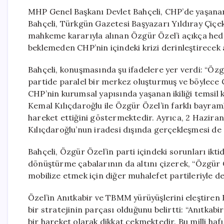
MHP Genel Başkanı Devlet Bahçeli, CHP’de yaşanan 
Bahçeli, Türkgün Gazetesi Başyazarı Yıldıray Çiçe
mahkeme kararıyla alınan Özgür Özel’i açıkça hedef
beklemeden CHP’nin içindeki krizi derinleştirecek a
Bahçeli, konuşmasında şu ifadelere yer verdi: “Ö
partide paralel bir merkez oluşturmuş ve böylece 
CHP’nin kurumsal yapısında yaşanan ikiliği temsil 
Kemal Kılıçdaroğlu ile Özgür Özel’in farklı bayram
hareket ettiğini göstermektedir. Ayrıca, 2 Hazira
Kılıçdaroğlu’nun iradesi dışında gerçekleşmesi de d
Bahçeli, Özgür Özel’in parti içindeki sorunları ikt
dönüştürme çabalarının da altını çizerek, “Özgür 
mobilize etmek için diğer muhalefet partileriyle de
Özel’in Anıtkabir ve TBMM yürüyüşlerini eleştiren
bir stratejinin parçası olduğunu belirtti: “Anıtkab
bir hareket olarak dikkat çekmektedir. Bu milli hafı