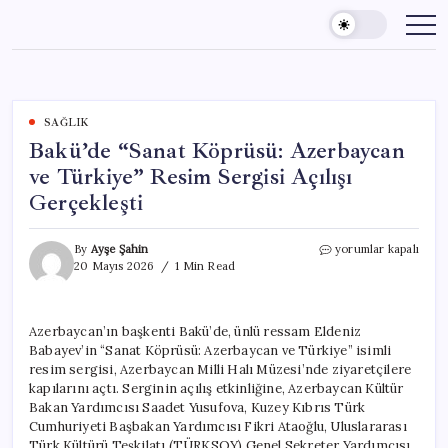
Skip
to
content
SAĞLIK
Bakü’de “Sanat Köprüsü: Azerbaycan
ve Türkiye” Resim Sergisi Açılışı
Gerçekleşti
Bakü’de
By
Ayşe Şahin
yorumlar kapalı
“Sanat
20 Mayıs 2026
1 Min Read
Köprüsü:
Azerbaycan
ve
Azerbaycan’ın başkenti Bakü’de, ünlü ressam Eldeniz
Türkiye”
Babayev’in “Sanat Köprüsü: Azerbaycan ve Türkiye” isimli
Resim
Sergisi
resim sergisi, Azerbaycan Milli Halı Müzesi’nde ziyaretçilere
Açılışı
kapılarını açtı. Serginin açılış etkinliğine, Azerbaycan Kültür
Gerçekleşti
Bakan Yardımcısı Saadet Yusufova, Kuzey Kıbrıs Türk
için
Cumhuriyeti Başbakan Yardımcısı Fikri Ataoğlu, Uluslararası
Türk Kültürü Teşkilatı (TÜRKSOY) Genel Sekreter Yardımcısı