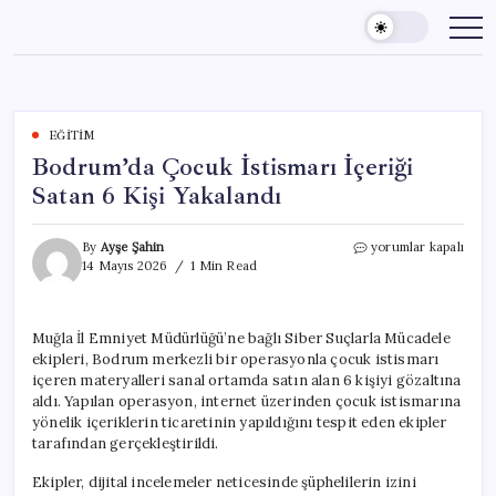
Skip
to
content
EĞITIM
Bodrum’da Çocuk İstismarı İçeriği
Satan 6 Kişi Yakalandı
Bodrum’da
By
Ayşe Şahin
yorumlar kapalı
Çocuk
14 Mayıs 2026
1 Min Read
İstismarı
İçeriği
Satan
Muğla İl Emniyet Müdürlüğü’ne bağlı Siber Suçlarla Mücadele
6
ekipleri, Bodrum merkezli bir operasyonla çocuk istismarı
Kişi
Yakalandı
içeren materyalleri sanal ortamda satın alan 6 kişiyi gözaltına
için
aldı. Yapılan operasyon, internet üzerinden çocuk istismarına
yönelik içeriklerin ticaretinin yapıldığını tespit eden ekipler
tarafından gerçekleştirildi.
Ekipler, dijital incelemeler neticesinde şüphelilerin izini