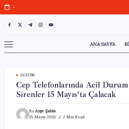
Skip
-
to
content
https://www.facebook.com/
https://twitter.com/
https://t.me/
https://www.instagram.com/
https://youtube.com/
ANA SAYFA
E
EĞITIM
Cep Telefonlarında Acil Durum 
Sirenler 15 Mayıs’ta Çalacak
By
Ayşe Şahin
15 Mayıs 2026
2 Min Read