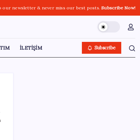
o our newsletter & never miss our best posts.
Subscribe Now!
TIM
İLETİŞİM
Subscribe
SON YAZILAR
ı
Hyundai Bluelink Türkiye’de Eski Araçlara
Gelmiyor