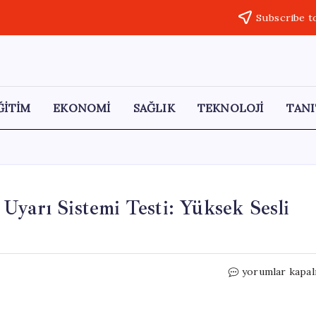
Subscribe t
ĞİTİM
EKONOMİ
SAĞLIK
TEKNOLOJİ
TANI
Uyarı Sistemi Testi: Yüksek Sesli
Cep
yorumlar kapal
Telefonlarında
Acil
Durum