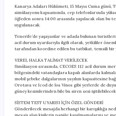
Kanarya Adaları Hükümeti, 15 Mayıs Cuma günü, Te
simülasyonu kapsamında, cep telefonlarında yüksek
öğleden sonra 14:00 arasında yapılacak olan bu tes
uygulanacak.
Tenerife’de yaşayanlar ve adada bulunan turistleri
acil durum uyarılarıyla ilgili olarak, yetkililer öne
tarafından koordine edilen bu tatbikat, temsili bi
YEREL HALKA TALİMAT VERİLECEK
Simülasyon sırasında, CECOES 112 acil durum mer
bölgesindeki vatandaşlara kapalı alanlarda kalmalar
mobil şebeke dalgalarının yayılım kapasitesine bağl
Orotava ve Icod de los Vinos gibi yerlerde de duyu
güney kesimlerinden bile bu siren sesi işitilebilecek
SİSTEM TEST UYARISI İÇİN ÖZEL GÖNDERİ
Gönderilecek mesajda herhangi bir karışıklığa nede
mesajı alan kişilerin paniğe kapılmamalarını ve 