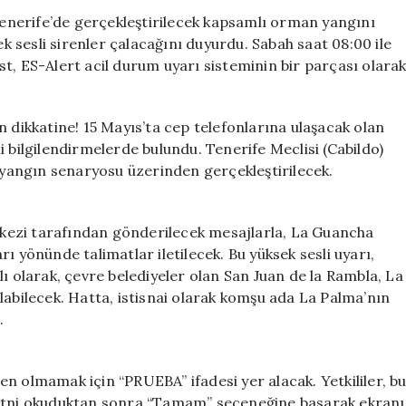
Uyarı
nerife’de gerçekleştirilecek kapsamlı orman yangını
Sistemi
 sesli sirenler çalacağını duyurdu. Sabah saat 08:00 ile
Testi:
t, ES-Alert acil durum uyarı sisteminin bir parçası olara
Yüksek
Sesli
Sirenler
n dikkatine! 15 Mayıs’ta cep telefonlarına ulaşacak olan
15
mli bilgilendirmelerde bulundu. Tenerife Meclisi (Cabildo)
Mayıs’ta
r yangın senaryosu üzerinden gerçekleştirilecek.
Çalacak
için
kezi tarafından gönderilecek mesajlarla, La Guancha
ı yönünde talimatlar iletilecek. Bu yüksek sesli uyarı,
ı olarak, çevre belediyeler olan San Juan de la Rambla, La
labilecek. Hatta, istisnai olarak komşu ada La Palma’nın
.
n olmamak için “PRUEBA” ifadesi yer alacak. Yetkililer, b
metni okuduktan sonra “Tamam” seçeneğine basarak ekranı