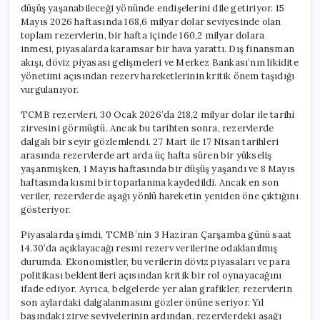
düşüş yaşanabileceği yönünde endişelerini dile getiriyor. 15
Mayıs 2026 haftasında 168,6 milyar dolar seviyesinde olan
toplam rezervlerin, bir hafta içinde 160,2 milyar dolara
inmesi, piyasalarda karamsar bir hava yarattı. Dış finansman
akışı, döviz piyasası gelişmeleri ve Merkez Bankası’nın likidite
yönetimi açısından rezerv hareketlerinin kritik önem taşıdığı
vurgulanıyor.
TCMB rezervleri, 30 Ocak 2026’da 218,2 milyar dolar ile tarihi
zirvesini görmüştü. Ancak bu tarihten sonra, rezervlerde
dalgalı bir seyir gözlemlendi. 27 Mart ile 17 Nisan tarihleri
arasında rezervlerde art arda üç hafta süren bir yükseliş
yaşanmışken, 1 Mayıs haftasında bir düşüş yaşandı ve 8 Mayıs
haftasında kısmi bir toparlanma kaydedildi. Ancak en son
veriler, rezervlerde aşağı yönlü hareketin yeniden öne çıktığını
gösteriyor.
Piyasalarda şimdi, TCMB’nin 3 Haziran Çarşamba günü saat
14.30’da açıklayacağı resmi rezerv verilerine odaklanılmış
durumda. Ekonomistler, bu verilerin döviz piyasaları ve para
politikası beklentileri açısından kritik bir rol oynayacağını
ifade ediyor. Ayrıca, belgelerde yer alan grafikler, rezervlerin
son aylardaki dalgalanmasını gözler önüne seriyor. Yıl
başındaki zirve seviyelerinin ardından, rezervlerdeki aşağı