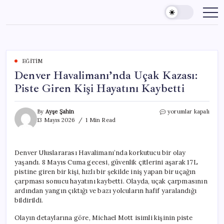
Skip
to
content
EĞITIM
Denver Havalimanı’nda Uçak Kazası:
Piste Giren Kişi Hayatını Kaybetti
Denver
By
Ayşe Şahin
yorumlar kapalı
Havalimanı’nda
13 Mayıs 2026
1 Min Read
Uçak
Kazası:
Piste
Denver Uluslararası Havalimanı’nda korkutucu bir olay
Giren
yaşandı. 8 Mayıs Cuma gecesi, güvenlik çitlerini aşarak 17L
Kişi
Hayatını
pistine giren bir kişi, hızlı bir şekilde iniş yapan bir uçağın
Kaybetti
çarpması sonucu hayatını kaybetti. Olayda, uçak çarpmasının
için
ardından yangın çıktığı ve bazı yolcuların hafif yaralandığı
bildirildi.
Olayın detaylarına göre, Michael Mott isimli kişinin piste