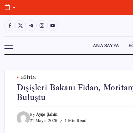
Skip
-
to
content
https://www.facebook.com/
https://twitter.com/
https://t.me/
https://www.instagram.com/
https://youtube.com/
ANA SAYFA
E
EĞITIM
Dışişleri Bakanı Fidan, Moritan
Buluştu
By
Ayşe Şahin
21 Mayıs 2026
1 Min Read