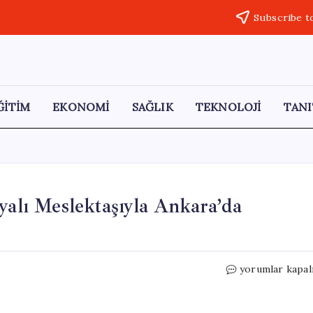
Subscribe t
ĞİTİM
EKONOMİ
SAĞLIK
TEKNOLOJİ
TANI
yalı Meslektaşıyla Ankara’da
Dışişleri
yorumlar kapal
Bakanı
Fidan,
Moritanyalı