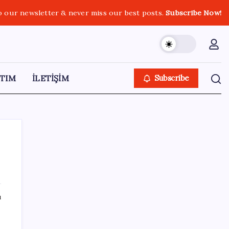
o our newsletter & never miss our best posts.
Subscribe Now!
TIM
İLETİŞİM
Subscribe
SON YAZILAR
ı
Hyundai Bluelink Türkiye’de Eski Araçlara
Gelmiyor