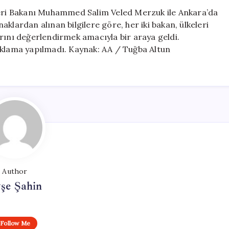
Meslektaşıyla
şleri Bakanı Muhammed Salim Veled Merzuk ile Ankara’da
Ankara’da
klardan alınan bilgilere göre, her iki bakan, ülkeleri
Buluştu
nlarını değerlendirmek amacıyla bir araya geldi.
için
ıklama yapılmadı. Kaynak: AA / Tuğba Altun
Author
şe Şahin
Follow Me