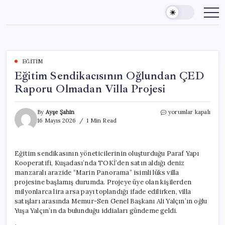
Skip
to
content
EĞITIM
Eğitim Sendikacısının Oğlundan ÇED
Raporu Olmadan Villa Projesi
Eğitim
By
Ayşe Şahin
yorumlar kapalı
Sendikacısının
16 Mayıs 2026
1 Min Read
Oğlundan
ÇED
Raporu
Eğitim sendikasının yöneticilerinin oluşturduğu Paraf Yapı
Olmadan
Kooperatifi, Kuşadası’nda TOKİ’den satın aldığı deniz
Villa
Projesi
manzaralı arazide “Marin Panorama” isimli lüks villa
için
projesine başlamış durumda. Projeye üye olan kişilerden
milyonlarca lira arsa payı toplandığı ifade edilirken, villa
satışları arasında Memur-Sen Genel Başkanı Ali Yalçın’ın oğlu
Yuşa Yalçın’ın da bulunduğu iddiaları gündeme geldi.