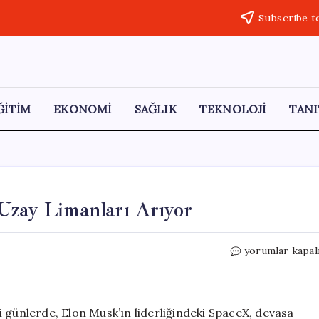
Subscribe t
ĞİTİM
EKONOMİ
SAĞLIK
TEKNOLOJİ
TANI
Uzay Limanları Arıyor
Elon
yorumlar kapal
Musk,
Roketler
İçin
Yeni
 günlerde, Elon Musk’ın liderliğindeki SpaceX, devasa