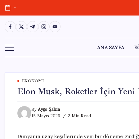
Skip
-
to
content
https://www.facebook.com/
https://twitter.com/
https://t.me/
https://www.instagram.com/
https://youtube.com/
ANA SAYFA
E
EKONOMI
Elon Musk, Roketler İçin Yeni 
By
Ayşe Şahin
15 Mayıs 2026
2 Min Read
Dünyanın uzay keşiflerinde yeni bir döneme girdiği