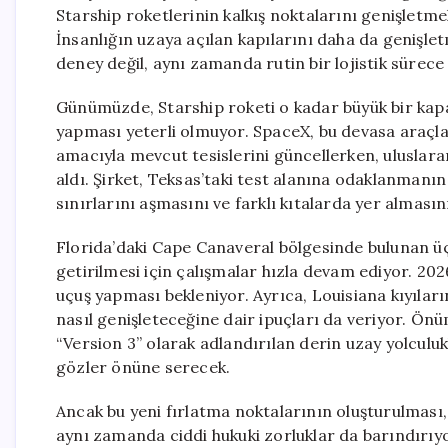
Starship roketlerinin kalkış noktalarını genişletmek
İnsanlığın uzaya açılan kapılarını daha da genişlet
deney değil, aynı zamanda rutin bir lojistik süre
Günümüzde, Starship roketi o kadar büyük bir kapasi
yapması yeterli olmuyor. SpaceX, bu devasa araçla
amacıyla mevcut tesislerini güncellerken, uluslara
aldı. Şirket, Teksas’taki test alanına odaklanmanı
sınırlarını aşmasını ve farklı kıtalarda yer almasını
Florida’daki Cape Canaveral bölgesinde bulunan ü
getirilmesi için çalışmalar hızla devam ediyor. 2026
uçuş yapması bekleniyor. Ayrıca, Louisiana kıyıları
nasıl genişleteceğine dair ipuçları da veriyor. Önü
“Version 3” olarak adlandırılan derin uzay yolculuk
gözler önüne serecek.
Ancak bu yeni fırlatma noktalarının oluşturulması,
aynı zamanda ciddi hukuki zorluklar da barındırıyo