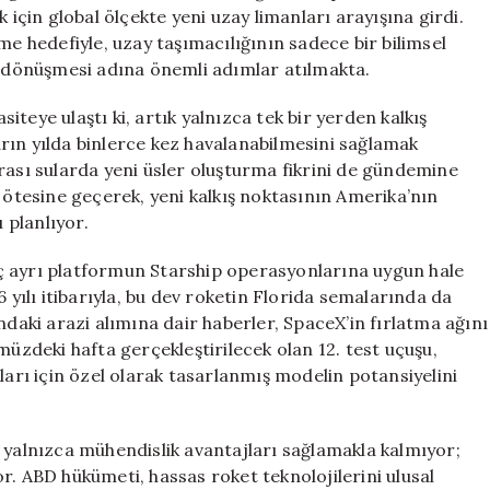
Uzay
 için global ölçekte yeni uzay limanları arayışına girdi.
Limanları
me hedefiyle, uzay taşımacılığının sadece bir bilimsel
Arıyor
ce dönüşmesi adına önemli adımlar atılmakta.
için
teye ulaştı ki, artık yalnızca tek bir yerden kalkış
rın yılda binlerce kez havalanabilmesini sağlamak
rası sularda yeni üsler oluşturma fikrini de gündemine
n ötesine geçerek, yeni kalkış noktasının Amerika’nın
 planlıyor.
ç ayrı platformun Starship operasyonlarına uygun hale
 yılı itibarıyla, bu dev roketin Florida semalarında da
ndaki arazi alımına dair haberler, SpaceX’in fırlatma ağını
müzdeki hafta gerçekleştirilecek olan 12. test uçuşu,
ları için özel olarak tasarlanmış modelin potansiyelini
 yalnızca mühendislik avantajları sağlamakla kalmıyor;
r. ABD hükümeti, hassas roket teknolojilerini ulusal