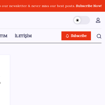
o our newsletter & never miss our best posts.
Subscribe Now!
TIM
İLETİŞİM
Subscribe
ı
SON YAZILAR
ABD tarım dışı istihdam verisinde negatif
sürpriz