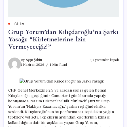
EĞITIM
Grup Yorum’dan Kılıçdaroğlu’na Şarkı
Yasağı: “Kirletmelerine İzin
Vermeyeceğiz!”
Grup
By
Ayşe Şahin
yorumlar kapalı
Yorum’dan
1 Haziran 2026
1 Min Read
Kılıçdaroğlu’na
Şarkı
Yasağı:
“Kirletmelerine
İzin
CHP Genel Merkezine 2,5 yıl aradan sonra gelen Kemal
Vermeyeceğiz!”
Kılıçdaroğlu, geçtiğimiz Cumartesi günü burada yaptığı
için
konuşmada, Nazım Hikmet’in ünlü ‘Yürümek’ şiiri ve Grup
Yorum’un ‘Haklıyız Kazanacağız’ şarkısı eşliğinde halka
seslendi. Kılıçdaroğlu’nun bu performansı, toplulukta yoğun
tepkilere yol açtı. Tepkilerin ardından, eserlerinin izinsiz
kullanıldığına dair bir açıklama yapan Grup Yorum,