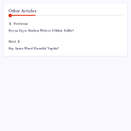
Other Articles
Previous
Beyaz Eşya Alırken Nelere Dikkat Edilir?
Next
Kış Ayına Nasıl Hazırlık Yapılır?
SON YAZILAR
Hyundai Bluelink Türkiye’de Eski Araçlara Gelmiyor