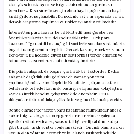
alan yüksek risk içerir ve bilgi sahibi olmadan girilmesi
önerilmez. Kısa sürede zengin olma hayali çoğu zaman hayal
kırıklığı ile sonuçlanabilir. Bu nedenle yatırım yapmadan önce
detaylı araştırma yapılmalı ve riskler iyi analiz edilmelidir.
İnternetten para kazanırken dikkat edilmesi gereken en
önemli konulardan biri dolandırıcılıklardır. “Hızlı para
kazanma”, “garantili kazanç” gibi vaatlerle sunulan sistemlerin
büyük kısmı güvenilir değildir. Gerçek kazanç, emek ve zaman
gerektirir. Bu nedenle güvenilir platformlar tercih edilmeli ve
bilinmeyen sistemlere temkinli yaklaşılmalıdır.
Disiplinli çalışmak da başarı için kritik bir faktördür. Evden
çalışmak özgürlük gibi görünse de zaman yönetimi
yapılmadığında verim düşebilir. Kendinize çalışma saatleri
belirlemek ve hedef koymak, başarıya ulaşmanızı kolaylaştırır.
Ayrıca sürekli kendini geliştirmek de önemlidir. Dijital
dünyada rekabet oldukça yüksektir ve güncel kalmak gerekir.
Sonuç olarak internetten para kazanmak mümkündür ancak
sabır, bilgi ve doğru strateji gerektirir. Freelance çalışma,
içerik üretimi, e-ticaret, satış ortaklığı ve dijital ürün satışı
gibi birçok farklı yöntem bulunmaktadır. Önemli olan, size en
uygun olan yöntemi seçmek ve bu alanda istikrarlı şekilde