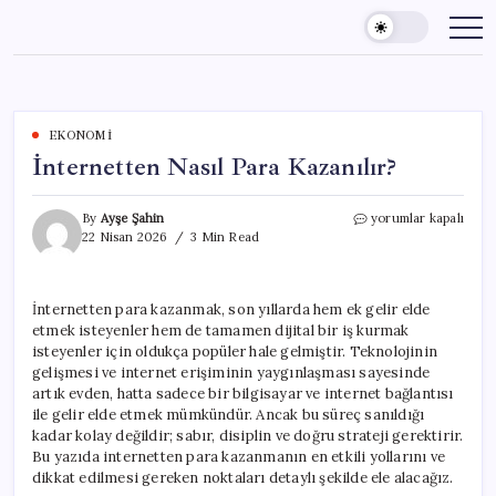
Skip
to
content
EKONOMI
İnternetten Nasıl Para Kazanılır?
İnternetten
By
Ayşe Şahin
yorumlar kapalı
Nasıl
22 Nisan 2026
3 Min Read
Para
Kazanılır?
için
İnternetten para kazanmak, son yıllarda hem ek gelir elde
etmek isteyenler hem de tamamen dijital bir iş kurmak
isteyenler için oldukça popüler hale gelmiştir. Teknolojinin
gelişmesi ve internet erişiminin yaygınlaşması sayesinde
artık evden, hatta sadece bir bilgisayar ve internet bağlantısı
ile gelir elde etmek mümkündür. Ancak bu süreç sanıldığı
kadar kolay değildir; sabır, disiplin ve doğru strateji gerektirir.
Bu yazıda internetten para kazanmanın en etkili yollarını ve
dikkat edilmesi gereken noktaları detaylı şekilde ele alacağız.