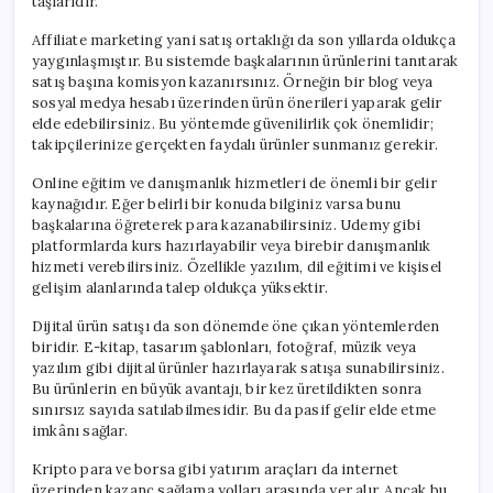
taşlarıdır.
Affiliate marketing yani satış ortaklığı da son yıllarda oldukça
yaygınlaşmıştır. Bu sistemde başkalarının ürünlerini tanıtarak
satış başına komisyon kazanırsınız. Örneğin bir blog veya
sosyal medya hesabı üzerinden ürün önerileri yaparak gelir
elde edebilirsiniz. Bu yöntemde güvenilirlik çok önemlidir;
takipçilerinize gerçekten faydalı ürünler sunmanız gerekir.
Online eğitim ve danışmanlık hizmetleri de önemli bir gelir
kaynağıdır. Eğer belirli bir konuda bilginiz varsa bunu
başkalarına öğreterek para kazanabilirsiniz. Udemy gibi
platformlarda kurs hazırlayabilir veya birebir danışmanlık
hizmeti verebilirsiniz. Özellikle yazılım, dil eğitimi ve kişisel
gelişim alanlarında talep oldukça yüksektir.
Dijital ürün satışı da son dönemde öne çıkan yöntemlerden
biridir. E-kitap, tasarım şablonları, fotoğraf, müzik veya
yazılım gibi dijital ürünler hazırlayarak satışa sunabilirsiniz.
Bu ürünlerin en büyük avantajı, bir kez üretildikten sonra
sınırsız sayıda satılabilmesidir. Bu da pasif gelir elde etme
imkânı sağlar.
Kripto para ve borsa gibi yatırım araçları da internet
üzerinden kazanç sağlama yolları arasında yer alır. Ancak bu