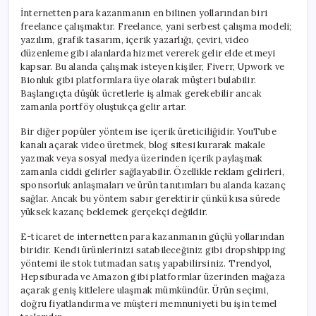
İnternetten para kazanmanın en bilinen yollarından biri
freelance çalışmaktır. Freelance, yani serbest çalışma modeli;
yazılım, grafik tasarım, içerik yazarlığı, çeviri, video
düzenleme gibi alanlarda hizmet vererek gelir elde etmeyi
kapsar. Bu alanda çalışmak isteyen kişiler, Fiverr, Upwork ve
Bionluk gibi platformlara üye olarak müşteri bulabilir.
Başlangıçta düşük ücretlerle iş almak gerekebilir ancak
zamanla portföy oluştukça gelir artar.
Bir diğer popüler yöntem ise içerik üreticiliğidir. YouTube
kanalı açarak video üretmek, blog sitesi kurarak makale
yazmak veya sosyal medya üzerinden içerik paylaşmak
zamanla ciddi gelirler sağlayabilir. Özellikle reklam gelirleri,
sponsorluk anlaşmaları ve ürün tanıtımları bu alanda kazanç
sağlar. Ancak bu yöntem sabır gerektirir çünkü kısa sürede
yüksek kazanç beklemek gerçekçi değildir.
E-ticaret de internetten para kazanmanın güçlü yollarından
biridir. Kendi ürünlerinizi satabileceğiniz gibi dropshipping
yöntemi ile stok tutmadan satış yapabilirsiniz. Trendyol,
Hepsiburada ve Amazon gibi platformlar üzerinden mağaza
açarak geniş kitlelere ulaşmak mümkündür. Ürün seçimi,
doğru fiyatlandırma ve müşteri memnuniyeti bu işin temel