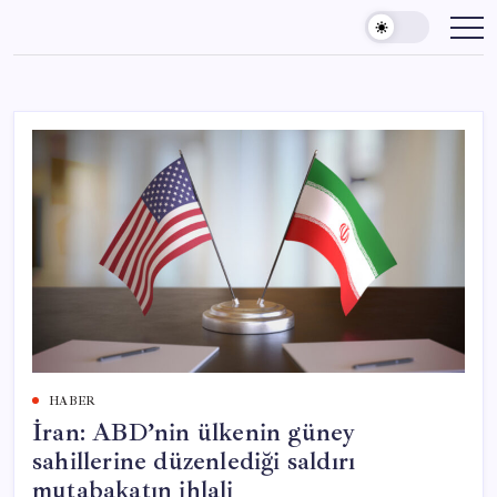
Skip
to
content
HABER
İran: ABD’nin ülkenin güney
sahillerine düzenlediği saldırı
mutabakatın ihlali