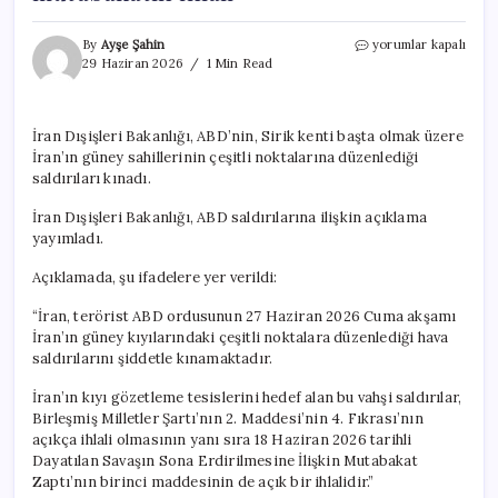
İran:
By
Ayşe Şahin
yorumlar kapalı
ABD’nin
29 Haziran 2026
1 Min Read
ülkenin
güney
sahillerine
İran Dışişleri Bakanlığı, ABD’nin, Sirik kenti başta olmak üzere
düzenlediği
İran’ın güney sahillerinin çeşitli noktalarına düzenlediği
saldırı
mutabakatın
saldırıları kınadı.
ihlali
için
İran Dışişleri Bakanlığı, ABD saldırılarına ilişkin açıklama
yayımladı.
Açıklamada, şu ifadelere yer verildi:
“İran, terörist ABD ordusunun 27 Haziran 2026 Cuma akşamı
İran’ın güney kıyılarındaki çeşitli noktalara düzenlediği hava
saldırılarını şiddetle kınamaktadır.
İran’ın kıyı gözetleme tesislerini hedef alan bu vahşi saldırılar,
Birleşmiş Milletler Şartı’nın 2. Maddesi’nin 4. Fıkrası’nın
açıkça ihlali olmasının yanı sıra 18 Haziran 2026 tarihli
Dayatılan Savaşın Sona Erdirilmesine İlişkin Mutabakat
Zaptı’nın birinci maddesinin de açık bir ihlalidir.”