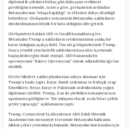
diplomatik çabalara birkaç gün daha şans verilmesi
gerektiğini savundu. Axios’a göre, görüşmenin ardından
Netanyahu’nun “telaşa kapıldığı” ve öfkeden deliye döndüğü
belirtiliyor. Görüşmeler sonrasında Netanyahu, saldırıların
durdurulmasının büyük bir hata olduğunu dile getirdi.
Görüşmelere katılan ABD ve İsrailli kaynaklara göre,
Netanyahu Trump’a saldırıların ertelenmesinin yanlış bir
karar olduğunu açıkça iletti. Önceki görüşmelerinde Trump,
İran’a yönelik yeni hedefli saldırıların kısa süre içerisinde
başlayabileceğini ifade etmişti. ABD basınında bu
operasyonun “Balyoz Operasyonu” olarak adlandırılacağı öne
sürüldü.
Körfez ülkeleri, saldırı planlarının askıya alınması için
Trump’a baskı yaptı. Katar, Suudi Arabistan ve Birleşik Arap
Emirlikleri, Beyaz Saray ve Pakistanlı arabulucularla yoğun
diplomasi yürüttü. Trump, İran ile yürütülen temasların son
aşamasına geldiğini ve “Bir anlaşma olacak ya da biraz çirkin
şeyler yapacağız” açıklamasını yaptı.
Trump, Connecticut’ta düzenlenen ABD Sahil Güvenlik
Akademisi’nin mezuniyet töreninde Netanyahu hakkında
dikkat çekici yorumlarda bulundu. Netanyahu’nun kendisi için