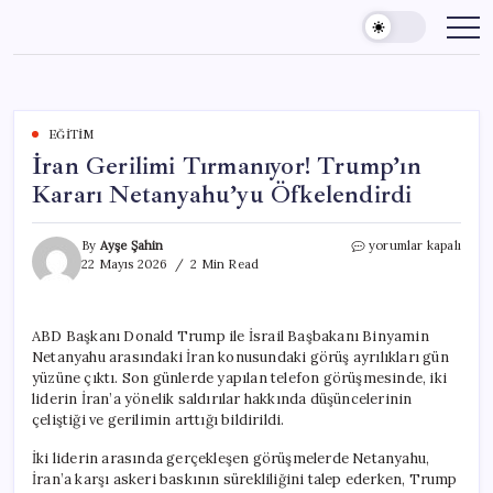
Skip
to
content
EĞITIM
İran Gerilimi Tırmanıyor! Trump’ın
Kararı Netanyahu’yu Öfkelendirdi
İran
By
Ayşe Şahin
yorumlar kapalı
Gerilimi
22 Mayıs 2026
2 Min Read
Tırmanıyor!
Trump’ın
Kararı
ABD Başkanı Donald Trump ile İsrail Başbakanı Binyamin
Netanyahu’yu
Netanyahu arasındaki İran konusundaki görüş ayrılıkları gün
Öfkelendirdi
için
yüzüne çıktı. Son günlerde yapılan telefon görüşmesinde, iki
liderin İran’a yönelik saldırılar hakkında düşüncelerinin
çeliştiği ve gerilimin arttığı bildirildi.
İki liderin arasında gerçekleşen görüşmelerde Netanyahu,
İran’a karşı askeri baskının sürekliliğini talep ederken, Trump