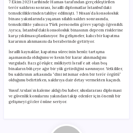
7 Ekim 2023 tarihinde Hamas tarafından gerçekleştirilen
terör saldırısı sonrası, İsrailli diplomatlar İstanbul’daki
temsilciliklerinden tahliye edilmişti. 7 Nisan’da konsolosluk
binası yakınlarında yaşanan silahlı saldırı sonrasında,
temsilcilikte yalnızca Türk personelin görev yaptığı öğrenildi.
Ayrıca, İstanbul’daki konsolosluk binasının deprem risklerine
karşı yıkılması planlanıyor. Bu gelişmeler, kalıcı bir kapatma
kararının alınmasını da beraberinde getiriyor.
İsrailli kaynaklar, kapatma sürecinin henüz tartışma
aşamasında olduğunu ve kesin bir karar alınmadığını
vurguladı. Bazı görüşler, mülkiyeti İsrail’e ait olan boş
binaların bütçeye ağır bir yük getirdiğini savunuyor. Yetkililer,
bu saldırının arkasında “dini istismar eden bir terör örgütü”
olduğunu belirtirken, saldırıya dair detay vermekten kaçındı.
Yusuf Arslan’ın kaleme aldığı bu haber, uluslararası diplomasi
ve güvenlik konularını yakından takip edenler için önemli bir
gelişmeyi gözler önüne seriyor.