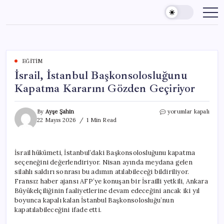
Skip
to
content
EĞITIM
İsrail, İstanbul Başkonsolosluğunu
Kapatma Kararını Gözden Geçiriyor
İsrail,
By
Ayşe Şahin
yorumlar kapalı
İstanbul
22 Mayıs 2026
1 Min Read
Başkonsolosluğunu
Kapatma
Kararını
İsrail hükümeti, İstanbul’daki Başkonsolosluğunu kapatma
Gözden
seçeneğini değerlendiriyor. Nisan ayında meydana gelen
Geçiriyor
için
silahlı saldırı sonrası bu adımın atılabileceği bildiriliyor.
Fransız haber ajansı AFP’ye konuşan bir İsrailli yetkili, Ankara
Büyükelçiliğinin faaliyetlerine devam edeceğini ancak iki yıl
boyunca kapalı kalan İstanbul Başkonsolosluğu’nun
kapatılabileceğini ifade etti.