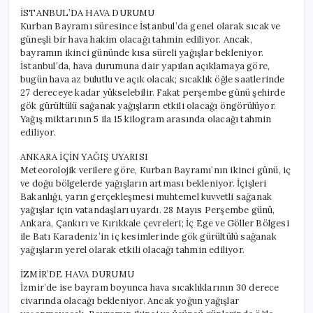
İSTANBUL’DA HAVA DURUMU
Kurban Bayramı süresince İstanbul’da genel olarak sıcak ve
güneşli bir hava hakim olacağı tahmin ediliyor. Ancak,
bayramın ikinci gününde kısa süreli yağışlar bekleniyor.
İstanbul’da, hava durumuna dair yapılan açıklamaya göre,
bugün hava az bulutlu ve açık olacak; sıcaklık öğle saatlerinde
27 dereceye kadar yükselebilir. Fakat perşembe günü şehirde
gök gürültülü sağanak yağışların etkili olacağı öngörülüyor.
Yağış miktarının 5 ila 15 kilogram arasında olacağı tahmin
ediliyor.
ANKARA İÇİN YAĞIŞ UYARISI
Meteorolojik verilere göre, Kurban Bayramı’nın ikinci günü, iç
ve doğu bölgelerde yağışların artması bekleniyor. İçişleri
Bakanlığı, yarın gerçekleşmesi muhtemel kuvvetli sağanak
yağışlar için vatandaşları uyardı. 28 Mayıs Perşembe günü,
Ankara, Çankırı ve Kırıkkale çevreleri; İç Ege ve Göller Bölgesi
ile Batı Karadeniz’in iç kesimlerinde gök gürültülü sağanak
yağışların yerel olarak etkili olacağı tahmin ediliyor.
İZMİR’DE HAVA DURUMU
İzmir’de ise bayram boyunca hava sıcaklıklarının 30 derece
civarında olacağı bekleniyor. Ancak yoğun yağışlar