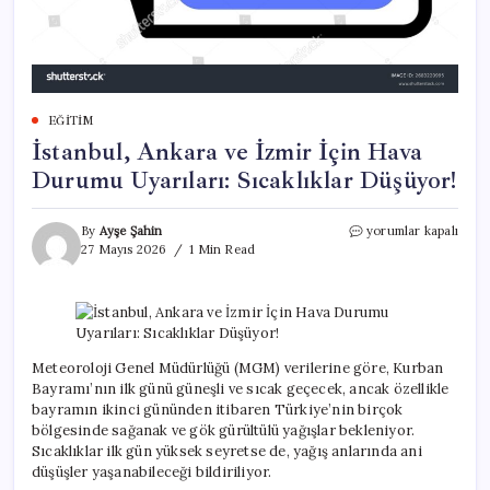
EĞITIM
İstanbul, Ankara ve İzmir İçin Hava
Durumu Uyarıları: Sıcaklıklar Düşüyor!
İstanbul,
By
Ayşe Şahin
yorumlar kapalı
Ankara
27 Mayıs 2026
1 Min Read
ve
İzmir
İçin
Hava
Durumu
Uyarıları:
Meteoroloji Genel Müdürlüğü (MGM) verilerine göre, Kurban
Sıcaklıklar
Bayramı’nın ilk günü güneşli ve sıcak geçecek, ancak özellikle
Düşüyor!
bayramın ikinci gününden itibaren Türkiye’nin birçok
için
bölgesinde sağanak ve gök gürültülü yağışlar bekleniyor.
Sıcaklıklar ilk gün yüksek seyretse de, yağış anlarında ani
düşüşler yaşanabileceği bildiriliyor.