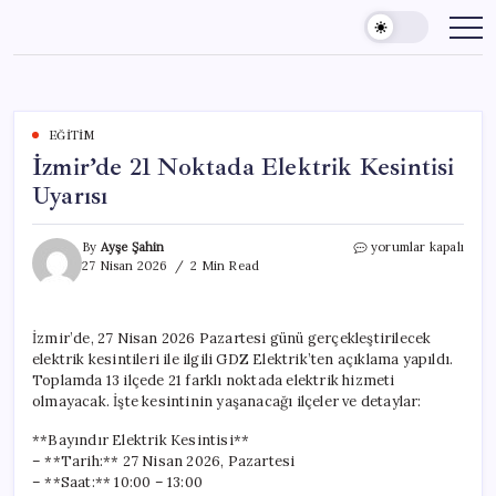
Skip
to
content
EĞITIM
İzmir’de 21 Noktada Elektrik Kesintisi
Uyarısı
İzmir’de
By
Ayşe Şahin
yorumlar kapalı
21
27 Nisan 2026
2 Min Read
Noktada
Elektrik
Kesintisi
İzmir’de, 27 Nisan 2026 Pazartesi günü gerçekleştirilecek
Uyarısı
elektrik kesintileri ile ilgili GDZ Elektrik’ten açıklama yapıldı.
için
Toplamda 13 ilçede 21 farklı noktada elektrik hizmeti
olmayacak. İşte kesintinin yaşanacağı ilçeler ve detaylar:
**Bayındır Elektrik Kesintisi**
– **Tarih:** 27 Nisan 2026, Pazartesi
– **Saat:** 10:00 – 13:00