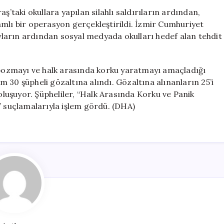
Tehdit
taki okullara yapılan silahlı saldırıların ardından,
Operasyonu:
mlı bir operasyon gerçekleştirildi. İzmir Cumhuriyet
30
ayların ardından sosyal medyada okulları hedef alan tehdit
Kişi
Gözaltında
için
i bozmayı ve halk arasında korku yaratmayı amaçladığı
 30 şüpheli gözaltına alındı. Gözaltına alınanların 25’i
 oluşuyor. Şüpheliler, “Halk Arasında Korku ve Panik
” suçlamalarıyla işlem gördü. (DHA)