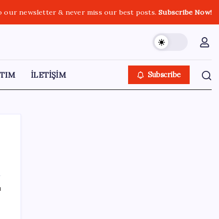
o our newsletter & never miss our best posts.
Subscribe Now!
TIM
İLETİŞİM
Subscribe
SON YAZILAR
ı
Hyundai Bluelink Türkiye’de Eski Araçlara
Gelmiyor