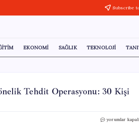
Subscribe t
ĞİTİM
EKONOMİ
SAĞLIK
TEKNOLOJİ
TANI
nelik Tehdit Operasyonu: 30 Kişi
İzmir’de
yorumlar kapal
Eğitim
Kurumlarına
Yönelik