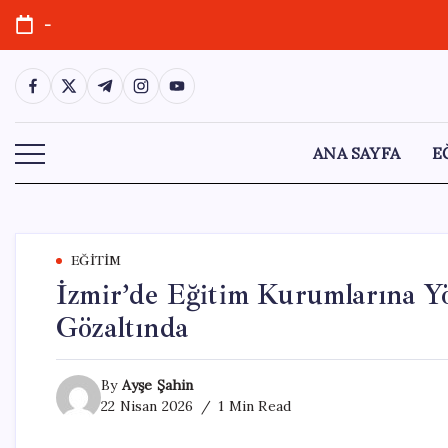
Skip
-
to
content
https://www.facebook.com/
https://twitter.com/
https://t.me/
https://www.instagram.com/
https://youtube.com/
ANA SAYFA
E
EĞITIM
İzmir’de Eğitim Kurumlarına Yö
Gözaltında
By
Ayşe Şahin
22 Nisan 2026
1 Min Read