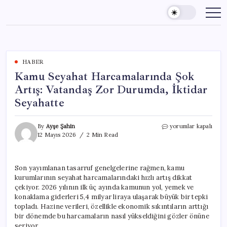
Skip
to
content
HABER
Kamu Seyahat Harcamalarında Şok
Artış: Vatandaş Zor Durumda, İktidar
Seyahatte
Kamu
By
Ayşe Şahin
yorumlar kapalı
Seyahat
12 Mayıs 2026
2 Min Read
Harcamalarında
Şok
Artış:
Son yayımlanan tasarruf genelgelerine rağmen, kamu
Vatandaş
kurumlarının seyahat harcamalarındaki hızlı artış dikkat
Zor
Durumda,
çekiyor. 2026 yılının ilk üç ayında kamunun yol, yemek ve
İktidar
konaklama giderleri 5,4 milyar liraya ulaşarak büyük bir tepki
Seyahatte
topladı. Hazine verileri, özellikle ekonomik sıkıntıların arttığı
için
bir dönemde bu harcamaların nasıl yükseldiğini gözler önüne
seriyor.