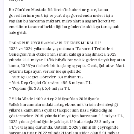
BirGün’den Mustafa Bildircin’in haberine göre, kamu
görevlilerinin yurt içi ve yurt dışı görevlendirmeleri için
yapılan bu harcama miktarı, milyonlarca asgari ücretli ve
emeklinin tasarruf beklediği bu günlerde oldukça tartışmalı
hale geldi.
TASARRUF UYGULAMALARI ETKİSİZ Mİ KALDI?
2023 ve 2024 yıllarında yayımlanan “Tasarruf Tedbirleri
Genelgesi”nin etkilerinin sınırlı kaldığı anlaşılmakta. 2025
yılında 28,8 milyar TL’lik büyük bir yolluk gideri ile yılı kapatan
kamu, 2026’ya da hızlı bir başlangıç yaptı. Ocak, Şubat ve Mart
aylarını kapsayan veriler ise şu şekilde:
– Yurt İçi Geçici Görevler: 3,4 milyar TL
– Yurt Dışı Geçici Görevler: 499,8 milyon TL
– Toplam (İlk 3 Ay): 5,4 milyar TL
7 Yılda Yüzde 1400 Artış: 2 Milyar’dan 28 Milyar’a
Yolluk harcamalarındaki artış, ekonomik krizin derinleştiği
yıllarda kamunun seyahat taleplerinin nasıl yükseldiğini
göstermekte. 2019 yılında tüm yıl için harcanan 2,2 milyar TL,
2025 yılına gelindiğinde yaklaşık 13 kat artışla 28,8 milyar
TL’ye ulaşmış durumda. Üstelik, 2026 yılının ilk çeyreğinde
harcanan tutar, 2022 yılındaki toplam gider olan 5,91 milyar