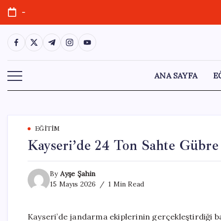
Skip
-
to
content
https://www.facebook.com/
https://twitter.com/
https://t.me/
https://www.instagram.com/
https://youtube.com/
ANA SAYFA
E
EĞITIM
Kayseri’de 24 Ton Sahte Gübre 
By
Ayşe Şahin
15 Mayıs 2026
1 Min Read
Kayseri’de jandarma ekiplerinin gerçekleştirdiği ba