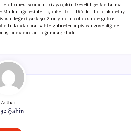
Ele
eğerlendirmesi sonucu ortaya çıktı. Develi İlçe Jandarma
Geçirildi
üdürlüğü ekipleri, şüpheli bir TIR’ı durdurarak detaylı
için
yasa değeri yaklaşık 2 milyon lira olan sahte gübre
a alındı. Jandarma, sahte gübrelerin piyasa güvenliğine
soruşturmanın sürdüğünü açıkladı.
Author
şe Şahin