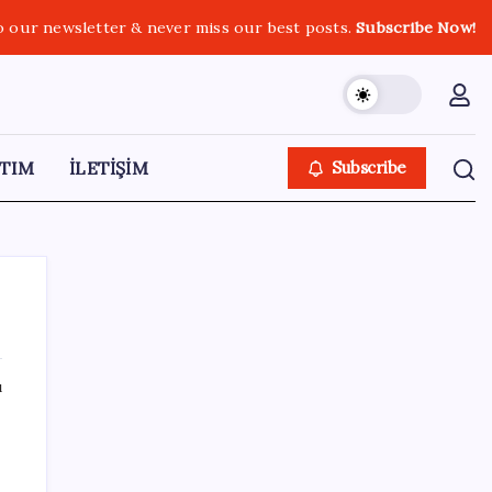
o our newsletter & never miss our best posts.
Subscribe Now!
TIM
İLETİŞİM
Subscribe
ı
SON YAZILAR
Hyundai Bluelink Türkiye’de Eski Araçlara
Gelmiyor