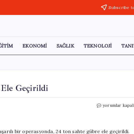
Subscribe t
ĞİTİM
EKONOMİ
SAĞLIK
TEKNOLOJİ
TANI
Ele Geçirildi
Kayseri’de
yorumlar kapal
24
Ton
Sahte
Gübre
şarılı bir operasyonda, 24 ton sahte gübre ele geçirildi.