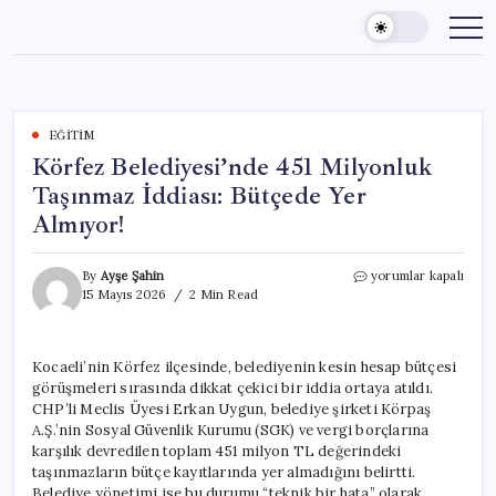
Skip
to
content
EĞITIM
Körfez Belediyesi’nde 451 Milyonluk
Taşınmaz İddiası: Bütçede Yer
Almıyor!
Körfez
By
Ayşe Şahin
yorumlar kapalı
Belediyesi’nde
15 Mayıs 2026
2 Min Read
451
Milyonluk
Taşınmaz
Kocaeli’nin Körfez ilçesinde, belediyenin kesin hesap bütçesi
İddiası:
görüşmeleri sırasında dikkat çekici bir iddia ortaya atıldı.
Bütçede
Yer
CHP’li Meclis Üyesi Erkan Uygun, belediye şirketi Körpaş
Almıyor!
A.Ş.’nin Sosyal Güvenlik Kurumu (SGK) ve vergi borçlarına
için
karşılık devredilen toplam 451 milyon TL değerindeki
taşınmazların bütçe kayıtlarında yer almadığını belirtti.
Belediye yönetimi ise bu durumu “teknik bir hata” olarak