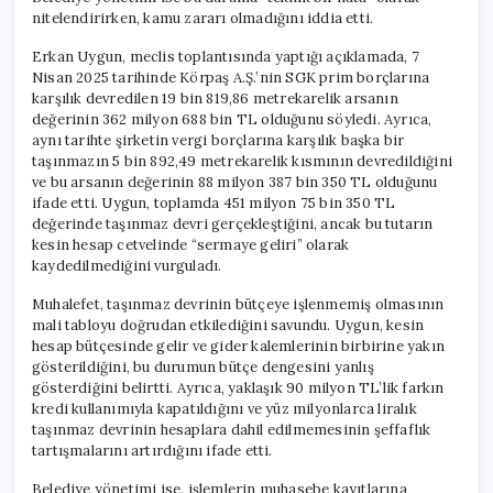
nitelendirirken, kamu zararı olmadığını iddia etti.
Erkan Uygun, meclis toplantısında yaptığı açıklamada, 7
Nisan 2025 tarihinde Körpaş A.Ş.’nin SGK prim borçlarına
karşılık devredilen 19 bin 819,86 metrekarelik arsanın
değerinin 362 milyon 688 bin TL olduğunu söyledi. Ayrıca,
aynı tarihte şirketin vergi borçlarına karşılık başka bir
taşınmazın 5 bin 892,49 metrekarelik kısmının devredildiğini
ve bu arsanın değerinin 88 milyon 387 bin 350 TL olduğunu
ifade etti. Uygun, toplamda 451 milyon 75 bin 350 TL
değerinde taşınmaz devri gerçekleştiğini, ancak bu tutarın
kesin hesap cetvelinde “sermaye geliri” olarak
kaydedilmediğini vurguladı.
Muhalefet, taşınmaz devrinin bütçeye işlenmemiş olmasının
mali tabloyu doğrudan etkilediğini savundu. Uygun, kesin
hesap bütçesinde gelir ve gider kalemlerinin birbirine yakın
gösterildiğini, bu durumun bütçe dengesini yanlış
gösterdiğini belirtti. Ayrıca, yaklaşık 90 milyon TL’lik farkın
kredi kullanımıyla kapatıldığını ve yüz milyonlarca liralık
taşınmaz devrinin hesaplara dahil edilmemesinin şeffaflık
tartışmalarını artırdığını ifade etti.
Belediye yönetimi ise, işlemlerin muhasebe kayıtlarına