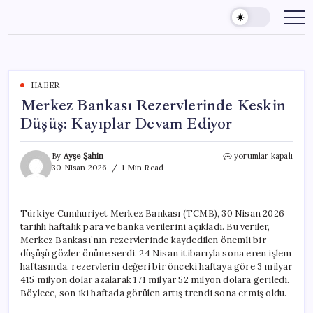
Skip
to
content
HABER
Merkez Bankası Rezervlerinde Keskin
Düşüş: Kayıplar Devam Ediyor
Merkez
By
Ayşe Şahin
yorumlar kapalı
Bankası
30 Nisan 2026
1 Min Read
Rezervlerinde
Keskin
Düşüş:
Türkiye Cumhuriyet Merkez Bankası (TCMB), 30 Nisan 2026
Kayıplar
tarihli haftalık para ve banka verilerini açıkladı. Bu veriler,
Devam
Ediyor
Merkez Bankası’nın rezervlerinde kaydedilen önemli bir
için
düşüşü gözler önüne serdi. 24 Nisan itibarıyla sona eren işlem
haftasında, rezervlerin değeri bir önceki haftaya göre 3 milyar
415 milyon dolar azalarak 171 milyar 52 milyon dolara geriledi.
Böylece, son iki haftada görülen artış trendi sona ermiş oldu.