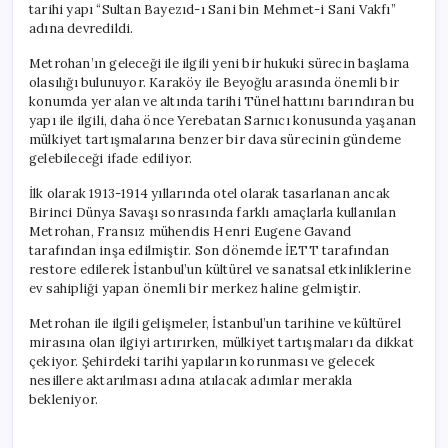
tarihi yapı “Sultan Bayezıd-ı Sani bin Mehmet-i Sani Vakfı”
adına devredildi.
Metrohan’ın geleceği ile ilgili yeni bir hukuki sürecin başlama
olasılığı bulunuyor. Karaköy ile Beyoğlu arasında önemli bir
konumda yer alan ve altında tarihi Tünel hattını barındıran bu
yapı ile ilgili, daha önce Yerebatan Sarnıcı konusunda yaşanan
mülkiyet tartışmalarına benzer bir dava sürecinin gündeme
gelebileceği ifade ediliyor.
İlk olarak 1913-1914 yıllarında otel olarak tasarlanan ancak
Birinci Dünya Savaşı sonrasında farklı amaçlarla kullanılan
Metrohan, Fransız mühendis Henri Eugene Gavand
tarafından inşa edilmiştir. Son dönemde İETT tarafından
restore edilerek İstanbul’un kültürel ve sanatsal etkinliklerine
ev sahipliği yapan önemli bir merkez haline gelmiştir.
Metrohan ile ilgili gelişmeler, İstanbul’un tarihine ve kültürel
mirasına olan ilgiyi artırırken, mülkiyet tartışmaları da dikkat
çekiyor. Şehirdeki tarihi yapıların korunması ve gelecek
nesillere aktarılması adına atılacak adımlar merakla
bekleniyor.