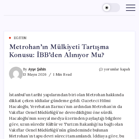
Skip
to
content
EĞITIM
Metrohan’ın Mülkiyeti Tartışma
Konusu: İBB’den Alınıyor Mu?
Metrohan’ın
By
Ayşe Şahin
yorumlar kapalı
Mülkiyeti
13 Mayıs 2026
1 Min Read
Tartışma
Konusu:
İBB’den
İstanbul’un tarihi yapılarından biri olan Metrohan hakkında
Alınıyor
dikkat çeken iddialar gündeme geldi. Gazeteci Hilmi
Mu?
için
Hacaloğlu, Yerebatan Sarnıcı’nın ardından Metrohan’ın da
Vakıflar Genel Müdürlüğü’ne devredildiğini öne sürdü.
Hacaloğlu’nun sosyal medya üzerinden paylaştığı bilgilere
göre, uzun süredir Kültür ve Turizm Bakanlığı’na bağlı olan
Vakıflar Genel Müdürlüğü’nün gündeminde bulunan
Metrohan’ın tapu devri süreci tamamlandı. İddiaya göre, bu