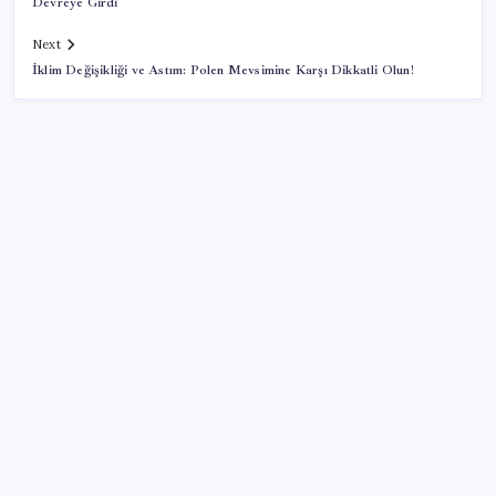
Devreye Girdi
Next
İklim Değişikliği ve Astım: Polen Mevsimine Karşı Dikkatli Olun!
SON YAZILAR
AB ambalaj kısıtlaması için düğmeye bastı
Ekran Kartı Fiyatlarına Zam Yolda: Yüzde 40’a Varan
Fiyat Artışı
Halkbank, ikincil halka arz süreci başlattı
Citi, üçüncü çeyrek petrol tahminini yükseltti