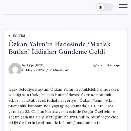
Skip
to
content
EĞITIM
Özkan Yalım’ın İfadesinde ‘Mutlak
Butlan’ İddiaları Gündeme Geldi
Özkan
By
Ayşe Şahin
yorumlar kapalı
Yalım’ın
13 Mayıs 2026
2 Min Read
İfadesinde
‘Mutlak
Butlan’
Uşak Belediye Başkanı Özkan Yalım’ın tutukluluk halindeyken
İddiaları
verdiği son ifade, ‘mutlak butlan’ davası üzerinde önemli
Gündeme
Geldi
etkiler yaratabilecek iddiaları içeriyor. Özkan Yalım, ‘etkin
için
pişmanlık’ kapsamında yaptığı açıklamada, CHP’nin 2023
yılındaki 38. Olağan Kurultayı sürecinde Özgür Özel lehine
seçim çalışmaları yürüttüğünü belirtti. Yalım, bu süreçte elde
ettiği delillerin telefonunda bulunduğunu ifade etti.