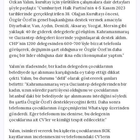
Özkan Yalım, kurultay için yürütülen çalışmalara dair detayları
şöyle paylaştı: “Cumhuriyet Halk Partisi’nin 4-5 Kasım 2023
tarihlerinde gerçekleştirilen 38. Olağan Kurultayı öncesi,
Özgür Özel’in genel başkanlığına destek vermek amacıyla
Diyarbakır, Van, Aydın, Denizli, Aksaray, Yozgat, Mersin gibi
yaklaşık 40 ile giderek delegelerle görüştüm. Kahramanmaraş
ve Gaziantep delegeleri üzerinde yoğunlaşarak destek aldım.
CHP’nin 1200 delegesinden 600-700’üyle bizzat telefonla
görüşerek, değişimin şart olduğuna ve Özgür Özel’in daha
genç bir lider olduğuna dair ikna edici konuşmalar yaptım.”
Yalım’ın ifadesinde, bir kadın delegeden çocuklarının
belediyede işe alınması karşılığında oy talep ettiği dikkat
çekti. Yalım, bu durumu “delil” olarak göstererek şunları
belirtti: “Kahramanmaraş veya Gaziantep delegelerinden bir
kadın, uzun süredir parti üyesi olduğunu ve çocuklarının
İstanbul’daki bir belediyede işe alınmasını istediğini söyledi.
Bu şartla Özgür Özel’i destekleyeceğini iletti. Daha sonra
telefonuma çocuklarının özgeçmişlerini WhatsApp üzerinden
gönderdi. Eğer telefonum incelenirse, bu delegenin
çocuklarına ait CV’ler ve kimliği tespit edilecektir.”
Yalım, isimleri vererek bu kişilerin çocuklarının SGK
kayıtlarının incelenmesini ve telefonundaki CV’lerin