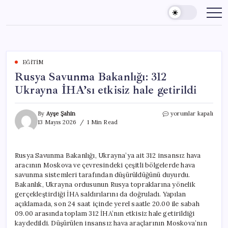
Skip
to
content
EĞITIM
Rusya Savunma Bakanlığı: 312
Ukrayna İHA’sı etkisiz hale getirildi
Rusya
By
Ayşe Şahin
yorumlar kapalı
Savunma
13 Mayıs 2026
1 Min Read
Bakanlığı:
312
Ukrayna
Rusya Savunma Bakanlığı, Ukrayna’ya ait 312 insansız hava
İHA’sı
aracının Moskova ve çevresindeki çeşitli bölgelerde hava
etkisiz
hale
savunma sistemleri tarafından düşürüldüğünü duyurdu.
getirildi
Bakanlık, Ukrayna ordusunun Rusya topraklarına yönelik
için
gerçekleştirdiği İHA saldırılarını da doğruladı. Yapılan
açıklamada, son 24 saat içinde yerel saatle 20.00 ile sabah
09.00 arasında toplam 312 İHA’nın etkisiz hale getirildiği
kaydedildi. Düşürülen insansız hava araçlarının Moskova’nın