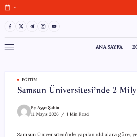
Skip
-
to
content
https://www.facebook.com/
https://twitter.com/
https://t.me/
https://www.instagram.com/
https://youtube.com/
ANA SAYFA
E
EĞITIM
Samsun Üniversitesi’nde 2 Mily
By
Ayşe Şahin
11 Mayıs 2026
1 Min Read
Samsun Üniversitesi’nde yapılan iddialara göre, ye