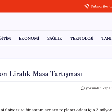
Subscribe t
ĞİTİM
EKONOMİ
SAĞLIK
TEKNOLOJİ
TANI
on Liralık Masa Tartışması
Samsun
yorumlar kapal
Üniversitesi’nd
2
Milyon
Liralık
ni üniversite binasının senato toplantı odası için 2 milyo