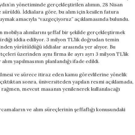
Masa
ydın’ın yönetiminde gerçekleştirilen alımın, 28 Nisan
Tartışması
e sürüldü. İddialara göre, bu alım için kesilen fatura
için
e uymak amacıyla “vazgeçiyoruz” açıklamasında bulundu.
 mobilya alımlarını şeffaf bir şekilde gerçekleştirmek
irdiği iddia ediliyor. 3 milyon TL’lik doğrudan temin
inden yürütüldüğü iddialar arasında yer alıyor. Bu
çeleri üzerinden aynı firma ile ayrı ayrı 3 milyon TL’lik
r alım yapılmasının planlandığı ifade edildi.
ilmesi ve sürece itiraz eden kamu görevlilerine yönelik
 çıktıktan sonra, üniversiteden yapılan resmi açıklamada,
 rağmen, mevcut masanın yenilenerek kullanılacağı
rcamaların ve alım süreçlerinin şeffaflığı konusundaki