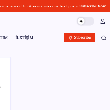
o our newsletter & never miss our best posts.
Subscribe Now!
TIM
İLETİŞİM
Subscribe
ı
SON YAZILAR
e
Hyundai Bluelink Türkiye’de Eski Araçlara
n
Gelmiyor