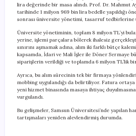
lira değerinde bir masa alındı. Prof. Dr. Mahmut A
tarihinde 1 milyon 969 bin lira bedelle yapıldığı ön
sonrası üniversite yönetimi, tasarruf tedbirlerin
Üniversite yönetiminin, toplam 8 milyon TL’yi bulan
yerine, işlemi parçalara bölerek ihalesiz gerçekleşt
sınırını aşmamak adına, alım iki farklı bütçe kalem
kapsamda, İdari ve Mali İşler ile Döner Sermaye büt
siparişlerin verildiği ve toplamda 6 milyon TL’lik bi
Ayrıca, bu alım sürecinin tek bir firmaya yönlendir
mobbing uygulandığı da belirtiliyor. Fatura ortaya
yeni hizmet binasında masaya ihtiyaç duyulmasına
vurgulandı.
Bu gelişmeler, Samsun Üniversitesi’nde yapılan ha
tartışmaları yeniden alevlendirmiş durumda.