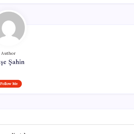
Author
şe Şahin
Follow Me