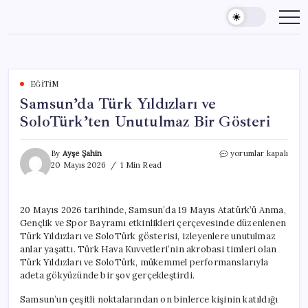
Skip
to
content
EĞITIM
Samsun’da Türk Yıldızları ve
SoloTürk’ten Unutulmaz Bir Gösteri
Samsun’da
By
Ayşe Şahin
yorumlar kapalı
Türk
20 Mayıs 2026
1 Min Read
Yıldızları
ve
SoloTürk’ten
20 Mayıs 2026 tarihinde, Samsun’da 19 Mayıs Atatürk’ü Anma,
Unutulmaz
Gençlik ve Spor Bayramı etkinlikleri çerçevesinde düzenlenen
Bir
Gösteri
Türk Yıldızları ve SoloTürk gösterisi, izleyenlere unutulmaz
için
anlar yaşattı. Türk Hava Kuvvetleri’nin akrobasi timleri olan
Türk Yıldızları ve SoloTürk, mükemmel performanslarıyla
adeta gökyüzünde bir şov gerçekleştirdi.
Samsun’un çeşitli noktalarından on binlerce kişinin katıldığı