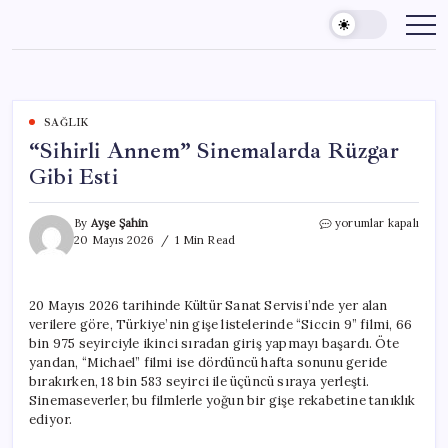
Skip
to
content
SAĞLIK
“Sihirli Annem” Sinemalarda Rüzgar
Gibi Esti
“Sihirli
By
Ayşe Şahin
yorumlar kapalı
Annem”
20 Mayıs 2026
1 Min Read
Sinemalarda
Rüzgar
Gibi
20 Mayıs 2026 tarihinde Kültür Sanat Servisi’nde yer alan
Esti
verilere göre, Türkiye’nin gişe listelerinde “Siccin 9” filmi, 66
için
bin 975 seyirciyle ikinci sıradan giriş yapmayı başardı. Öte
yandan, “Michael” filmi ise dördüncü hafta sonunu geride
bırakırken, 18 bin 583 seyirci ile üçüncü sıraya yerleşti.
Sinemaseverler, bu filmlerle yoğun bir gişe rekabetine tanıklık
ediyor.