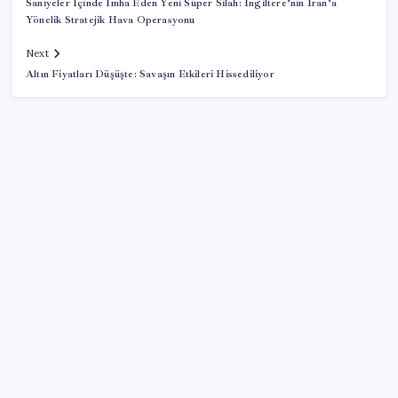
Saniyeler İçinde İmha Eden Yeni Süper Silah: İngiltere’nin İran’a
Yönelik Stratejik Hava Operasyonu
Next
Altın Fiyatları Düşüşte: Savaşın Etkileri Hissediliyor
SON YAZILAR
Hyundai Bluelink Türkiye’de Eski Araçlara Gelmiyor
Altın fiyatları yükselecek mi? JPMorgan tahminlerini
güncelledi…
YENİ Parti, Sinop’ta örgütlenme çalışmalarını