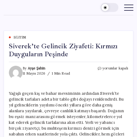
Skip
to
content
EĞITIM
Siverek’te Gelincik Ziyafeti: Kırmızı
Duyguların Peşinde
Siverek’te
By
Ayşe Şahin
yorumlar kapalı
Gelincik
11 Mayıs 2026
1 Min Read
Ziyafeti:
Kırmızı
Duyguların
Yağışlı geçen kış ve bahar mevsiminin ardından Siverek’te
Peşinde
gelincik tarlaları adeta bir tablo gibi doğayı renklendirdi. Bu
için
yıl gelinciklerin yayılımı önceki yıllara göre daha geniş
alanlara yayılarak, çevreye canlılık katmayı başardı. Doğanın
bu eşsiz manzarasını görmek isteyenler, kilometrelerce yol
kat ederek gelincik tarlalarına akın etti. Yerli ve yabancı
birçok ziyaretçi, bu muhteşem kırmızı denizi görmek için
sabahın erken saatlerinde yola çıktı. Gelincikler, hem gözleri