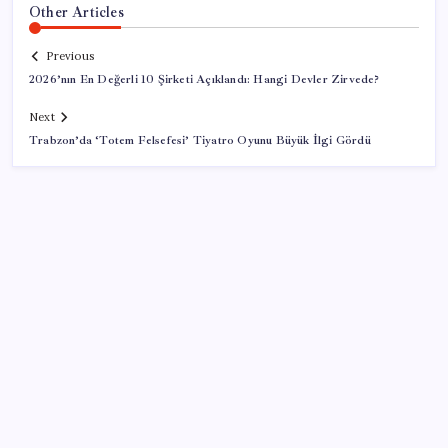
Other Articles
Previous
2026’nın En Değerli 10 Şirketi Açıklandı: Hangi Devler Zirvede?
Next
Trabzon’da ‘Totem Felsefesi’ Tiyatro Oyunu Büyük İlgi Gördü
SON YAZILAR
Hyundai Bluelink Türkiye’de Eski Araçlara Gelmiyor
Altın fiyatları yükselecek mi? JPMorgan tahminlerini