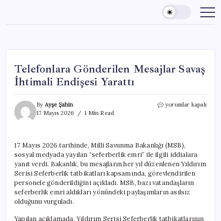
Skip
to
content
Telefonlara Gönderilen Mesajlar Savaş
İhtimali Endişesi Yarattı
Telefonlara
By
Ayşe Şahin
yorumlar kapalı
Gönderilen
17 Mayıs 2026
1 Min Read
Mesajlar
Savaş
İhtimali
17 Mayıs 2026 tarihinde, Milli Savunma Bakanlığı (MSB),
Endişesi
sosyal medyada yayılan “seferberlik emri” ile ilgili iddialara
Yarattı
için
yanıt verdi. Bakanlık, bu mesajların her yıl düzenlenen Yıldırım
Serisi Seferberlik tatbikatları kapsamında, görevlendirilen
personele gönderildiğini açıkladı. MSB, bazı vatandaşların
seferberlik emri aldıkları yönündeki paylaşımların asılsız
olduğunu vurguladı.
Yapılan açıklamada, Yıldırım Serisi Seferberlik tatbikatlarının