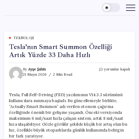
Skip
to
content
TEKNOLOJI
Tesla’nın Smart Summon Özelliği
Artık Yüzde 33 Daha Hızlı
Tesla’nın
By
Ayşe Şahin
yorumlar kapalı
Smart
21 Mayıs 2026
2 Min Read
Summon
Özelliği
Artık
Tesla, Full Self-Driving (FSD) yazılımının V14.3.3 sürümünü
Yüzde
kullanıcılara sunmaya başladı. Bu güncellemeyle birlikte,
33
Daha
“Actually Smart Summon” adı verilen otonom çağırma
Hızlı
özelliğinde önemli bir gelişme yaşandı. Önceki versiyonda
için
maksimum 6 mil/saat hızla çalışan sistem, artık 8 mil/saat
hıza ulaşabiliyor. Gözle görülür şekilde küçük bir artış olan bu
hız, özellikle büyük otoparklarda günlük kullanımda belirgin
bir fark yaratıyor.