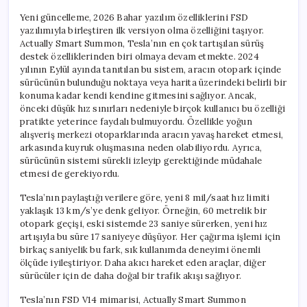
Yeni güncelleme, 2026 Bahar yazılım özelliklerini FSD
yazılımıyla birleştiren ilk versiyon olma özelliğini taşıyor.
Actually Smart Summon, Tesla’nın en çok tartışılan sürüş
destek özelliklerinden biri olmaya devam etmekte. 2024
yılının Eylül ayında tanıtılan bu sistem, aracın otopark içinde
sürücünün bulunduğu noktaya veya harita üzerindeki belirli bir
konuma kadar kendi kendine gitmesini sağlıyor. Ancak,
önceki düşük hız sınırları nedeniyle birçok kullanıcı bu özelliği
pratikte yeterince faydalı bulmuyordu. Özellikle yoğun
alışveriş merkezi otoparklarında aracın yavaş hareket etmesi,
arkasında kuyruk oluşmasına neden olabiliyordu. Ayrıca,
sürücünün sistemi sürekli izleyip gerektiğinde müdahale
etmesi de gerekiyordu.
Tesla’nın paylaştığı verilere göre, yeni 8 mil/saat hız limiti
yaklaşık 13 km/s’ye denk geliyor. Örneğin, 60 metrelik bir
otopark geçişi, eski sistemde 23 saniye sürerken, yeni hız
artışıyla bu süre 17 saniyeye düşüyor. Her çağırma işlemi için
birkaç saniyelik bu fark, sık kullanımda deneyimi önemli
ölçüde iyileştiriyor. Daha akıcı hareket eden araçlar, diğer
sürücüler için de daha doğal bir trafik akışı sağlıyor.
Tesla’nın FSD V14 mimarisi, Actually Smart Summon