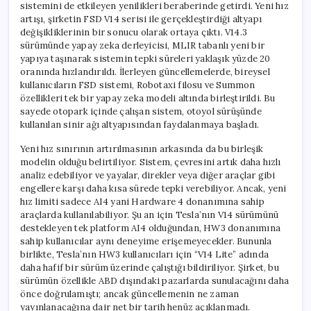
sistemini de etkileyen yenilikleri beraberinde getirdi. Yeni hız
artışı, şirketin FSD V14 serisi ile gerçekleştirdiği altyapı
değişikliklerinin bir sonucu olarak ortaya çıktı. V14.3
sürümünde yapay zeka derleyicisi, MLIR tabanlı yeni bir
yapıya taşınarak sistemin tepki süreleri yaklaşık yüzde 20
oranında hızlandırıldı. İlerleyen güncellemelerde, bireysel
kullanıcıların FSD sistemi, Robotaxi filosu ve Summon
özellikleri tek bir yapay zeka modeli altında birleştirildi. Bu
sayede otopark içinde çalışan sistem, otoyol sürüşünde
kullanılan sinir ağı altyapısından faydalanmaya başladı.
Yeni hız sınırının artırılmasının arkasında da bu birleşik
modelin olduğu belirtiliyor. Sistem, çevresini artık daha hızlı
analiz edebiliyor ve yayalar, direkler veya diğer araçlar gibi
engellere karşı daha kısa sürede tepki verebiliyor. Ancak, yeni
hız limiti sadece AI4 yani Hardware 4 donanımına sahip
araçlarda kullanılabiliyor. Şu an için Tesla’nın V14 sürümünü
destekleyen tek platform AI4 olduğundan, HW3 donanımına
sahip kullanıcılar aynı deneyime erişemeyecekler. Bununla
birlikte, Tesla’nın HW3 kullanıcıları için “V14 Lite” adında
daha hafif bir sürüm üzerinde çalıştığı bildiriliyor. Şirket, bu
sürümün özellikle ABD dışındaki pazarlarda sunulacağını daha
önce doğrulamıştı; ancak güncellemenin ne zaman
yayınlanacağına dair net bir tarih henüz açıklanmadı.