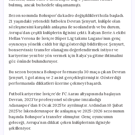
için
bulmuş, ancak bu hedefe ulaşamamıştı.
Sezon sonunda Boluspor’da kadro değişiklikleri hızla başladı.
21 yaşındaki yetenekli futbolcu Devran Şenyurt, kulüple olan
sözleşmesini karşılıklı anlaşma ile sonlandırdı ve bu durum,
Avrupa’dan çeşitli kulüplerin ilgisini çekti. İtalyan Serie A ekibi
Hellas Verona ile İsviçre Süper Lig takımı Lugano’nun genç
oyuncuya yönelik ciddi bir ilgi gösterdiği bildiriliyor. Şenyurt,
bonservissiz transfer olanağını değerlendirmek istiyor ve
kariyerine yeni bir yön vermek için İtalya’ya gitme ihtimalini
göz önünde bulunduruyor.
Bu sezon boyunca Boluspor formasıyla 30 maça çıkan Devran
Şenyurt, 1 gol atmış ve 2 asist gerçekleştirmiştir. Gösterdiği
performansla dikkatleri üzerine çekmeyi başardı.
Futbol kariyerine İsviçre’de FC Aarau altyapısında başlayan
Devran, 2023’te profesyonel sözleşme imzaladığı
Adanaspor’dan 8 Ocak 2025’te ayrılmıştır. Ardından 10 Şubat
2025’te İskenderunspor ile anlaşmış ve 2025-2026 sezonunun
başında Boluspor’a transfer olmuştur. Genç oyuncunun
geleceği, Avrupa’nın dikkat çeken kulüplerinin ilgisiyle
şekilleniyor.