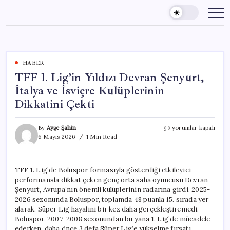
Skip
to
content
HABER
TFF 1. Lig’in Yıldızı Devran Şenyurt,
İtalya ve İsviçre Kulüplerinin
Dikkatini Çekti
TFF
By
Ayşe Şahin
yorumlar kapalı
1.
6 Mayıs 2026
1 Min Read
Lig’in
Yıldızı
Devran
TFF 1. Lig’de Boluspor formasıyla gösterdiği etkileyici
Şenyurt,
performansla dikkat çeken genç orta saha oyuncusu Devran
İtalya
ve
Şenyurt, Avrupa’nın önemli kulüplerinin radarına girdi. 2025-
İsviçre
2026 sezonunda Boluspor, toplamda 48 puanla 15. sırada yer
Kulüplerinin
alarak, Süper Lig hayalini bir kez daha gerçekleştiremedi.
Dikkatini
Boluspor, 2007-2008 sezonundan bu yana 1. Lig’de mücadele
Çekti
ederken, daha önce 3 defa Süper Lig’e yükselme fırsatı