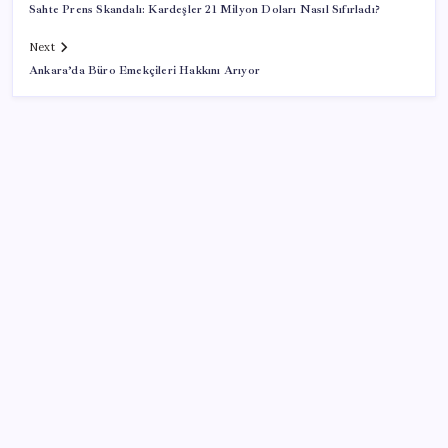
Sahte Prens Skandalı: Kardeşler 21 Milyon Doları Nasıl Sıfırladı?
Next
Ankara’da Büro Emekçileri Hakkını Arıyor
SON YAZILAR
Hyundai Bluelink Türkiye’de Eski Araçlara Gelmiyor
Altın fiyatları yükselecek mi? JPMorgan tahminlerini
güncelledi…
YENİ Parti, Sinop’ta örgütlenme çalışmalarını
başlattı