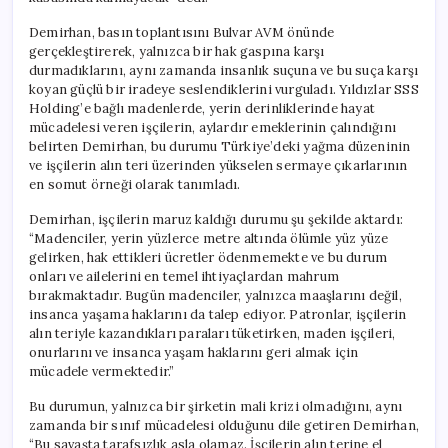
Çıkartacağız”
için
Demirhan, basın toplantısını Bulvar AVM önünde
gerçekleştirerek, yalnızca bir hak gaspına karşı
durmadıklarını, aynı zamanda insanlık suçuna ve bu suça karşı
koyan güçlü bir iradeye seslendiklerini vurguladı. Yıldızlar SSS
Holding’e bağlı madenlerde, yerin derinliklerinde hayat
mücadelesi veren işçilerin, aylardır emeklerinin çalındığını
belirten Demirhan, bu durumu Türkiye’deki yağma düzeninin
ve işçilerin alın teri üzerinden yükselen sermaye çıkarlarının
en somut örneği olarak tanımladı.
Demirhan, işçilerin maruz kaldığı durumu şu şekilde aktardı:
“Madenciler, yerin yüzlerce metre altında ölümle yüz yüze
gelirken, hak ettikleri ücretler ödenmemekte ve bu durum
onları ve ailelerini en temel ihtiyaçlardan mahrum
bırakmaktadır. Bugün madenciler, yalnızca maaşlarını değil,
insanca yaşama haklarını da talep ediyor. Patronlar, işçilerin
alın teriyle kazandıkları paraları tüketirken, maden işçileri,
onurlarını ve insanca yaşam haklarını geri almak için
mücadele vermektedir.”
Bu durumun, yalnızca bir şirketin mali krizi olmadığını, aynı
zamanda bir sınıf mücadelesi olduğunu dile getiren Demirhan,
“Bu savaşta tarafsızlık asla olamaz. İşçilerin alın terine el