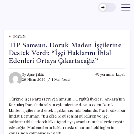
Skip
to
content
EĞITIM
TİP Samsun, Doruk Maden İşçilerine
Destek Verdi: “İşçi Haklarını İhlal
Edenleri Ortaya Çıkartacağız”
TİP
By
Ayşe Şahin
yorumlar kapalı
Samsun,
26 Nisan 2026
1 Min Read
Doruk
Maden
İşçilerine
Türkiye İşçi Partisi (TİP) Samsun İl Örgütü üyeleri, Ankara’nın
Destek
Kurtuluş Parkı’nda süren eylemlerine devam eden Doruk
Verdi:
“İşçi
Maden işçilerine destek açıklamasında bulundu. Parti sözcüsü
Haklarını
İmdat Demirhan, “Bu kölelik düzenini sürdüren ve işçi
İhlal
haklarını ihlal ederek lüks içinde yaşayanları mahallerde teşhir
Edenleri
edeceğiz. Madencilerin hakları asla o haram holdinglerin
Ortaya
kasasında kalmayacak” dedi.