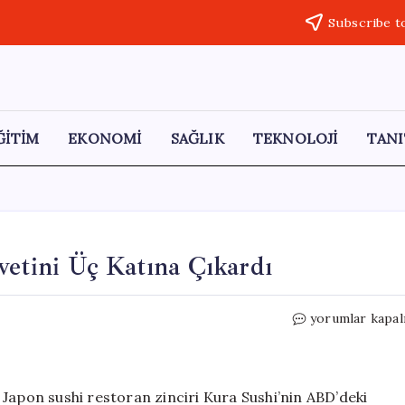
Subscribe t
ĞİTİM
EKONOMİ
SAĞLIK
TEKNOLOJİ
TANI
vetini Üç Katına Çıkardı
Trump’ın
yorumlar kapal
Savaş
Yatırımları,
Servetini
Üç
Japon sushi restoran zinciri Kura Sushi’nin ABD’deki