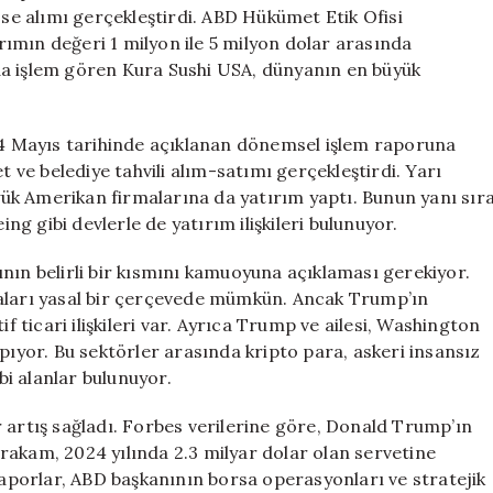
Katına
sse alımı gerçekleştirdi. ABD Hükümet Etik Ofisi
Çıkardı
ımın değeri 1 milyon ile 5 milyon dolar arasında
için
da işlem gören Kura Sushi USA, dünyanın en büyük
 14 Mayıs tarihinde açıklanan dönemsel işlem raporuna
t ve belediye tahvili alım-satımı gerçekleştirdi. Yarı
üyük Amerikan firmalarına da yatırım yaptı. Bunun yanı sır
ing gibi devlerle de yatırım ilişkileri bulunuyor.
nın belirli bir kısmını kamuoyuna açıklaması gerekiyor.
maları yasal bir çerçevede mümkün. Ancak Trump’ın
if ticari ilişkileri var. Ayrıca Trump ve ailesi, Washington
pıyor. Bu sektörler arasında kripto para, askeri insansız
ibi alanlar bulunuyor.
 artış sağladı. Forbes verilerine göre, Donald Trump’ın
u rakam, 2024 yılında 2.3 milyar dolar olan servetine
 raporlar, ABD başkanının borsa operasyonları ve stratejik