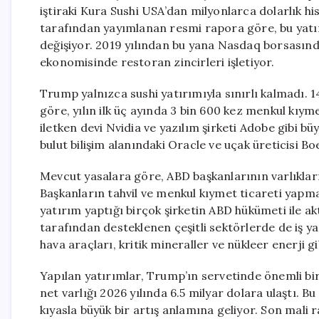
iştiraki Kura Sushi USA’dan milyonlarca dolarlık hi
tarafından yayımlanan resmi rapora göre, bu yatır
değişiyor. 2019 yılından bu yana Nasdaq borsasın
ekonomisinde restoran zincirleri işletiyor.
Trump yalnızca sushi yatırımıyla sınırlı kalmadı.
göre, yılın ilk üç ayında 3 bin 600 kez menkul kıyme
iletken devi Nvidia ve yazılım şirketi Adobe gibi b
bulut bilişim alanındaki Oracle ve uçak üreticisi Boe
Mevcut yasalara göre, ABD başkanlarının varlıkları
Başkanların tahvil ve menkul kıymet ticareti yap
yatırım yaptığı birçok şirketin ABD hükümeti ile akt
tarafından desteklenen çeşitli sektörlerde de iş ya
hava araçları, kritik mineraller ve nükleer enerji g
Yapılan yatırımlar, Trump’ın servetinde önemli bir
net varlığı 2026 yılında 6.5 milyar dolara ulaştı. B
kıyasla büyük bir artış anlamına geliyor. Son mali