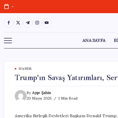
Skip
-
to
content
https://www.facebook.com/
https://twitter.com/
https://t.me/
https://www.instagram.com/
https://youtube.com/
ANA SAYFA
E
HABER
Trump’ın Savaş Yatırımları, Ser
By
Ayşe Şahin
20 Mayıs 2026
1 Min Read
Amerika Birleşik Devletleri Başkanı Donald Trump, 