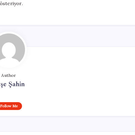
österiyor.
Author
şe Şahin
Follow Me