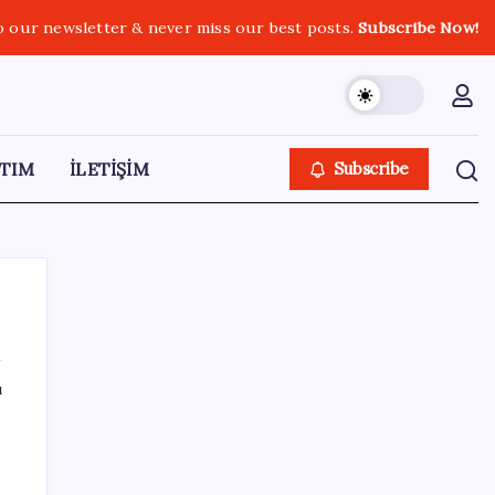
o our newsletter & never miss our best posts.
Subscribe Now!
TIM
İLETİŞİM
Subscribe
ı
SON YAZILAR
AB ambalaj kısıtlaması için düğmeye bastı