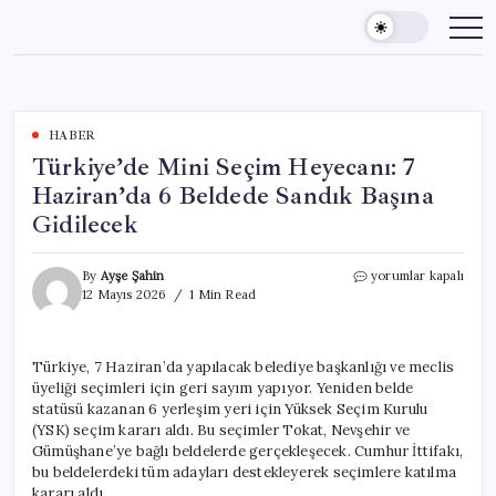
Skip
to
content
HABER
Türkiye’de Mini Seçim Heyecanı: 7
Haziran’da 6 Beldede Sandık Başına
Gidilecek
Türkiye’de
By
Ayşe Şahin
yorumlar kapalı
Mini
12 Mayıs 2026
1 Min Read
Seçim
Heyecanı:
7
Türkiye, 7 Haziran’da yapılacak belediye başkanlığı ve meclis
Haziran’da
üyeliği seçimleri için geri sayım yapıyor. Yeniden belde
6
Beldede
statüsü kazanan 6 yerleşim yeri için Yüksek Seçim Kurulu
Sandık
(YSK) seçim kararı aldı. Bu seçimler Tokat, Nevşehir ve
Başına
Gümüşhane’ye bağlı beldelerde gerçekleşecek. Cumhur İttifakı,
Gidilecek
bu beldelerdeki tüm adayları destekleyerek seçimlere katılma
için
kararı aldı.