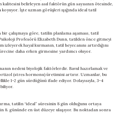
Gün
n kalitesini belirleyen asıl faktörün gün sayısının ötesinde
Olmalı?
koyuyor. İşte uzman görüşleri ışığında ideal tatil
için
ir çalışmaya göre, tatilin planlama aşaması, tatil
Psikoloji Profesörü Elizabeth Dunn, tatilden önce gitmeyi
 izleyerek hayal kurmanın, tatil heyecanını artırdığını
il sürecine daha erken girmesine yardımcı oluyor.
nın nedeni biyolojik faktörlerdir. Bavul hazırlamak ve
kortizol (stres hormonu) üretimini artırır. Uzmanlar, bu
ikle 1-2 gün sürdüğünü ifade ediyor. Dolayısıyla, 3-4
biliyor.
ırma, tatilin “ideal” süresinin 8 gün olduğunu ortaya
ilin 8. gününde en üst düzeye ulaşıyor. Bu noktadan sonra