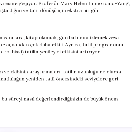
o” evresine geçiyor. Profesör Mary Helen Immordino-Yang,
iştirdiğini ve tatil dönüşü için ekstra bir gün
rin yanı sıra, kitap okumak, gün batımını izlemek veya
şme açısından çok daha etkili. Ayrıca, tatil programının
l hissi) tatilin yenileyici etkisini artırıyor.
om ve ekibinin araştırmaları, tatilin uzunluğu ne olursa
e mutluluğun yeniden tatil öncesindeki seviyelere geri
ar, bu süreyi nasıl değerlendirdiğinizin de büyük önem