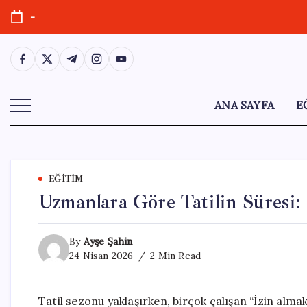
Skip
-
to
content
https://www.facebook.com/
https://twitter.com/
https://t.me/
https://www.instagram.com/
https://youtube.com/
ANA SAYFA
E
EĞITIM
Uzmanlara Göre Tatilin Süresi
By
Ayşe Şahin
24 Nisan 2026
2 Min Read
Tatil sezonu yaklaşırken, birçok çalışan “İzin al