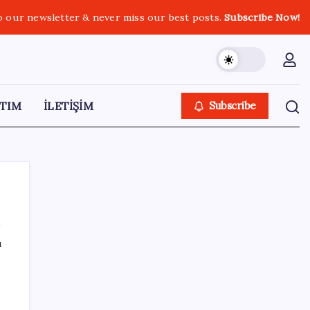
o our newsletter & never miss our best posts.
Subscribe Now!
TIM
İLETİŞİM
Subscribe
ı
SON YAZILAR
Türkiye, Suudi Arabistan ve Pakistan üçlü
savunma anlaşması imzaladı