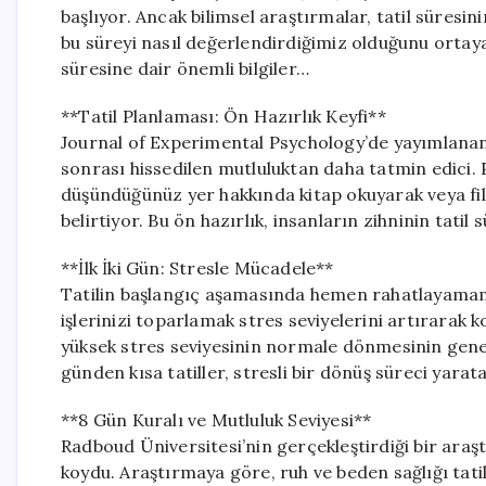
başlıyor. Ancak bilimsel araştırmalar, tatil süresini
bu süreyi nasıl değerlendirdiğimiz olduğunu ortaya 
süresine dair önemli bilgiler…
**Tatil Planlaması: Ön Hazırlık Keyfi**
Journal of Experimental Psychology’de yayımlanan b
sonrası hissedilen mutluluktan daha tatmin edici. 
düşündüğünüz yer hakkında kitap okuyarak veya film
belirtiyor. Bu ön hazırlık, insanların zihninin tat
**İlk İki Gün: Stresle Mücadele**
Tatilin başlangıç aşamasında hemen rahatlayamama
işlerinizi toparlamak stres seviyelerini artırarak 
yüksek stres seviyesinin normale dönmesinin genell
günden kısa tatiller, stresli bir dönüş süreci yarata
**8 Gün Kuralı ve Mutluluk Seviyesi**
Radboud Üniversitesi’nin gerçekleştirdiği bir araşt
koydu. Araştırmaya göre, ruh ve beden sağlığı tat