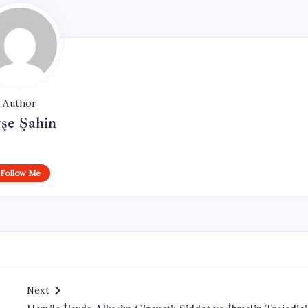
Author
şe Şahin
Follow Me
Next