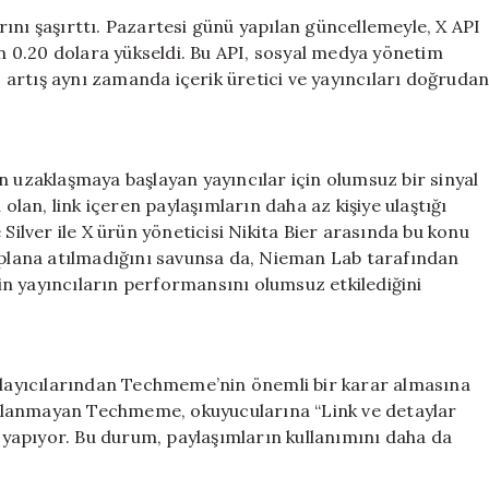
Ücret
larını şaşırttı. Pazartesi günü yapılan güncellemeyle, X API
Talep
an 0.20 dolara yükseldi. Bu API, sosyal medya yönetim
Ediyor:
artış aynı zamanda içerik üretici ve yayıncıları doğruda
Fiyatlar
20
Kat
Arttı
n uzaklaşmaya başlayan yayıncılar için olumsuz bir sinyal
için
 olan, link içeren paylaşımların daha az kişiye ulaştığı
 Silver ile X ürün yöneticisi Nikita Bier arasında bu konu
eri plana atılmadığını savunsa da, Nieman Lab tarafından
erin yayıncıların performansını olumsuz etkilediğini
oplayıcılarından Techmeme’nin önemli bir karar almasına
 kullanmayan Techmeme, okuyucularına “Link ve detaylar
yapıyor. Bu durum, paylaşımların kullanımını daha da