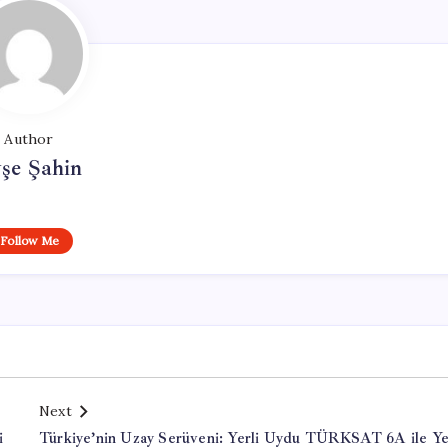
Author
şe Şahin
Follow Me
Next
i
Türkiye’nin Uzay Serüveni: Yerli Uydu TÜRKSAT 6A ile Ye