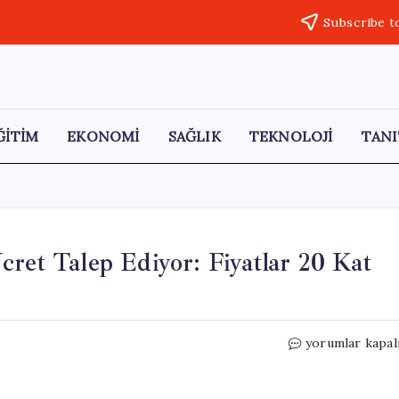
Subscribe t
ĞİTİM
EKONOMİ
SAĞLIK
TEKNOLOJİ
TANI
cret Talep Ediyor: Fiyatlar 20 Kat
X
yorumlar kapal
Artık
Link
Paylaşımlarında