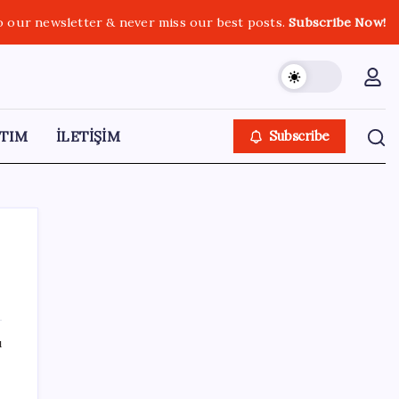
o our newsletter & never miss our best posts.
Subscribe Now!
TIM
İLETİŞİM
Subscribe
SON YAZILAR
ı
Hyundai Bluelink Türkiye’de Eski Araçlara
Gelmiyor