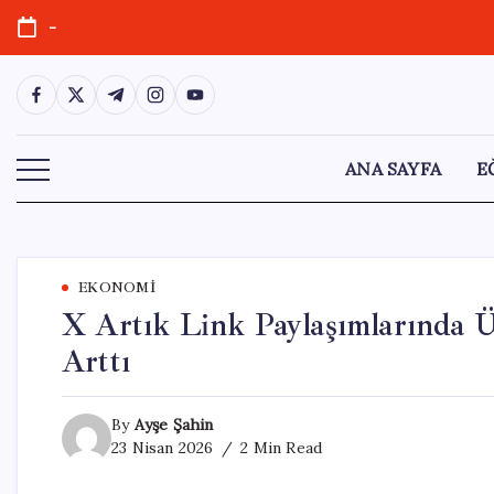
Skip
-
to
content
https://www.facebook.com/
https://twitter.com/
https://t.me/
https://www.instagram.com/
https://youtube.com/
ANA SAYFA
E
EKONOMI
X Artık Link Paylaşımlarında Ü
Arttı
By
Ayşe Şahin
23 Nisan 2026
2 Min Read