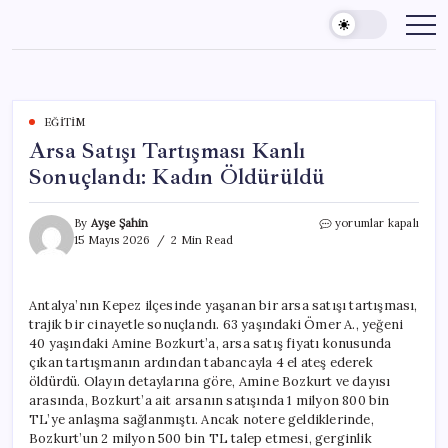
Skip
to
content
EĞITIM
Arsa Satışı Tartışması Kanlı
Sonuçlandı: Kadın Öldürüldü
Arsa
By
Ayşe Şahin
yorumlar kapalı
Satışı
15 Mayıs 2026
2 Min Read
Tartışması
Kanlı
Sonuçlandı:
Antalya’nın Kepez ilçesinde yaşanan bir arsa satışı tartışması,
Kadın
trajik bir cinayetle sonuçlandı. 63 yaşındaki Ömer A., yeğeni
Öldürüldü
için
40 yaşındaki Amine Bozkurt’a, arsa satış fiyatı konusunda
çıkan tartışmanın ardından tabancayla 4 el ateş ederek
öldürdü. Olayın detaylarına göre, Amine Bozkurt ve dayısı
arasında, Bozkurt’a ait arsanın satışında 1 milyon 800 bin
TL’ye anlaşma sağlanmıştı. Ancak notere geldiklerinde,
Bozkurt’un 2 milyon 500 bin TL talep etmesi, gerginlik