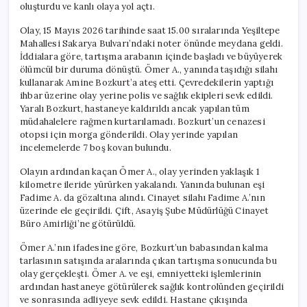
oluşturdu ve kanlı olaya yol açtı.
Olay, 15 Mayıs 2026 tarihinde saat 15.00 sıralarında Yeşiltepe
Mahallesi Sakarya Bulvarı’ndaki noter önünde meydana geldi.
İddialara göre, tartışma arabanın içinde başladı ve büyüyerek
ölümcül bir duruma dönüştü. Ömer A., yanında taşıdığı silahı
kullanarak Amine Bozkurt’a ateş etti. Çevredekilerin yaptığı
ihbar üzerine olay yerine polis ve sağlık ekipleri sevk edildi.
Yaralı Bozkurt, hastaneye kaldırıldı ancak yapılan tüm
müdahalelere rağmen kurtarılamadı. Bozkurt’un cenazesi
otopsi için morga gönderildi. Olay yerinde yapılan
incelemelerde 7 boş kovan bulundu.
Olayın ardından kaçan Ömer A., olay yerinden yaklaşık 1
kilometre ileride yürürken yakalandı. Yanında bulunan eşi
Fadime A. da gözaltına alındı. Cinayet silahı Fadime A.’nın
üzerinde ele geçirildi. Çift, Asayiş Şube Müdürlüğü Cinayet
Büro Amirliği’ne götürüldü.
Ömer A.’nın ifadesine göre, Bozkurt’un babasından kalma
tarlasının satışında aralarında çıkan tartışma sonucunda bu
olay gerçekleşti. Ömer A. ve eşi, emniyetteki işlemlerinin
ardından hastaneye götürülerek sağlık kontrolünden geçirildi
ve sonrasında adliyeye sevk edildi. Hastane çıkışında