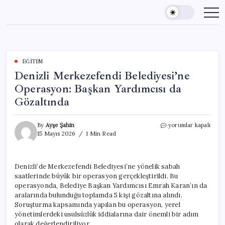
Skip
to
content
EĞITIM
Denizli Merkezefendi Belediyesi’ne
Operasyon: Başkan Yardımcısı da
Gözaltında
Denizli
By
Ayşe Şahin
yorumlar kapalı
Merkezefendi
15 Mayıs 2026
1 Min Read
Belediyesi’ne
Operasyon:
Başkan
Denizli’de Merkezefendi Belediyesi’ne yönelik sabah
Yardımcısı
saatlerinde büyük bir operasyon gerçekleştirildi. Bu
da
Gözaltında
operasyonda, Belediye Başkan Yardımcısı Emrah Karan’ın da
için
aralarında bulunduğu toplamda 5 kişi gözaltına alındı.
Soruşturma kapsamında yapılan bu operasyon, yerel
yönetimlerdeki usulsüzlük iddialarına dair önemli bir adım
olarak değerlendiriliyor.