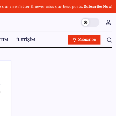
o our newsletter & never miss our best posts.
Subscribe Now!
TIM
İLETİŞİM
Subscribe
ı
SON YAZILAR
ABD tarım dışı istihdam verisinde negatif
sürpriz