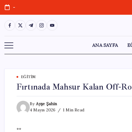
Skip
-
to
content
https://www.facebook.com/
https://twitter.com/
https://t.me/
https://www.instagram.com/
https://youtube.com/
ANA SAYFA
E
EĞITIM
Fırtınada Mahsur Kalan Off-Roa
By
Ayşe Şahin
4 Mayıs 2026
1 Min Read
**