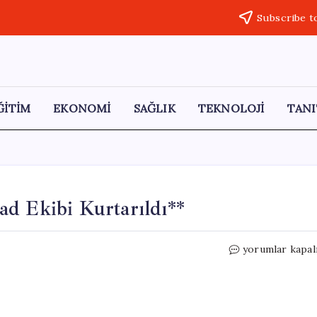
Subscribe t
ĞİTİM
EKONOMİ
SAĞLIK
TEKNOLOJİ
TANI
d Ekibi Kurtarıldı**
Fırtınada
yorumlar kapal
Mahsur
Kalan
Off-
Road