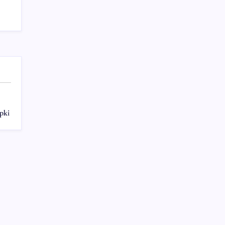
Bloomberg Businessweek Türkiye’nin 142.
sayısı çıktı
Sayaç
pki
Kategoriler
Eğitim
Ekonomi
Haber
Sağlık
Teknoloji