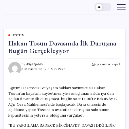
Skip
to
content
EĞITIM
Hakan Tosun Davasında İlk Duruşma
Bugün Gerçekleşiyor
Hakan
By
Ayşe Şahin
yorumlar kapalı
Tosun
6 Mayıs 2026
1 Min Read
Davasında
İlk
Duruşma
Eğitim Gazetecisi ve yaşam hakları savunucusu Hakan
Bugün
Tosun’un hayatını kaybetmesiyle sonuçlanan saldırıya dair
Gerçekleşiyor
için
açılan davanın ilk duruşması, bugün saat 14.00’te Bakırköy 17.
Ağır Ceza Mahkemesi’nde başlayacak. Dava öncesinde
açıklama yapan Tosun’un avukatları, duruşma salonunun
kapasitesinin yetersiz olduğunu vurguladı.
“BU YARGILAMA SADECE BİR CİNAYET DAVASI DEĞİLDİR”