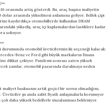
E**
%16 oranında artış gösterdi. Bu, araç başına maliyetin
 dolar arasında yükselmesi anlamına geliyor. Bellek çipi
lerine kaydırdıkça otomobillerde kullanılan DRAM
tlarındaki yükseliş, araç içi kaplamalardan lastiklere kadar
ora sokuyor.
**
i durumunda otomobil üreticilerinin iki seçeneği kalacak:
ercedes-Benz ve Ford gibi büyük markaların finans
skine dikkat çekiyor. Pandemi sonrası zaten yüksek
elecek zamlar, otomobil pazarında daralmaya neden
aliyet baskısının artık geçici bir sorun olmadığını,
r. Üreticiler şu anda sabit fiyatlı anlaşmalarla korunuyor
n çok daha yüksek bedellerle imzalanması bekleniyor.