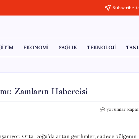
Subscribe t
ĞİTİM
EKONOMİ
SAĞLIK
TEKNOLOJİ
TANI
mı: Zamların Habercisi
Otomotiv
yorumlar kapal
Sektöründe
Kriz
Alarmı:
Zamların
aşanıyor. Orta Doğu’da artan gerilimler, sadece bölgenin