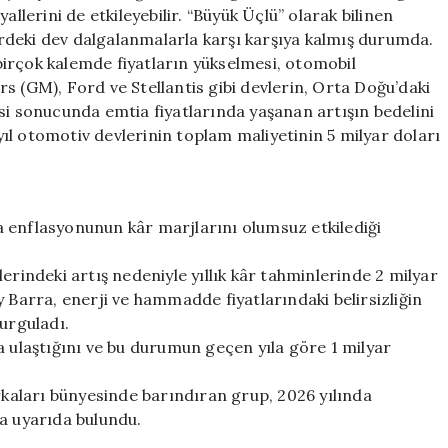
Habercisi
allerini de etkileyebilir. “Büyük Üçlü” olarak bilinen
için
rdeki dev dalgalanmalarla karşı karşıya kalmış durumda.
irçok kalemde fiyatların yükselmesi, otomobil
s (GM), Ford ve Stellantis gibi devlerin, Orta Doğu’daki
si sonucunda emtia fiyatlarında yaşanan artışın bedelini
 yıl otomotiv devlerinin toplam maliyetinin 5 milyar doları
tia enflasyonunun kâr marjlarını olumsuz etkilediği
erindeki artış nedeniyle yıllık kâr tahminlerinde 2 milyar
 Barra, enerji ve hammadde fiyatlarındaki belirsizliğin
urguladı.
a ulaştığını ve bu durumun geçen yıla göre 1 milyar
arkaları bünyesinde barındıran grup, 2026 yılında
da uyarıda bulundu.