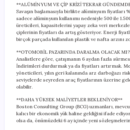
**ALÜMİNYUM VE ÇİP KRİZİ TEKRAR GÜNDEMD
Savaşın başlamasıyla birlikte alüminyum fiyatları 
sadece alüminyum kullanımı nedeniyle 500 ile 1.500
üreticileri, kapasitelerini yapay zeka veri merkez
çiplerinin fiyatları da artış gösteriyor. Enerji fiya
birçok parçada kullanılan plastik ve nafta arzını z
**OTOMOBİL PAZARINDA DARALMA OLACAK MI?
Analistlere göre, çatışmanın 6 aydan fazla sürmes
İndirimleri durdurmak ya da fiyatları artırmak. M
yöneticileri, yılın geri kalanında arz darboğazı ri
seviyelerde seyreden araç fiyatlarının üzerine g
olabilir.
**DAHA YÜKSEK MALİYETLER BEKLENİYOR**
Boston Consulting Group (BCG) uzmanları, mevcut m
kalıcı bir ekonomik yük haline geldiğini ifade ediyo
olsa da, önümüzdeki 6 ay içinde yeni sözleşmeleri