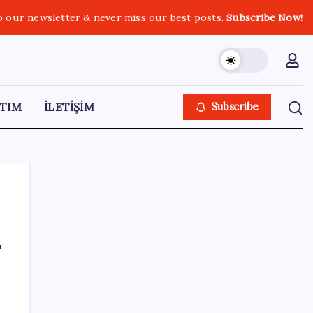
o our newsletter & never miss our best posts.
Subscribe Now!
TIM
İLETİŞİM
Subscribe
ı
SON YAZILAR
Bakan Yumaklı Güvenli Elektronik Küpe
İzleme Sistemi’ni tanıttı! “Her hayvanın