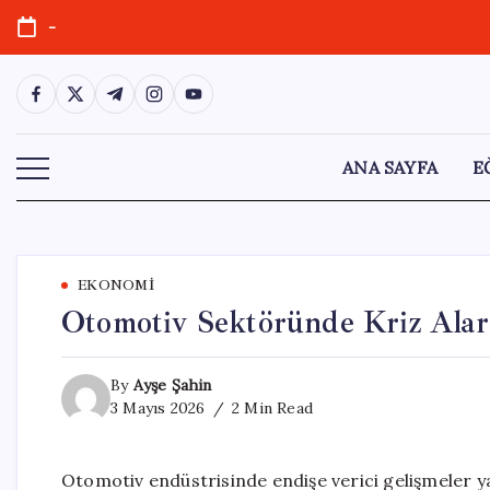
Skip
-
to
content
https://www.facebook.com/
https://twitter.com/
https://t.me/
https://www.instagram.com/
https://youtube.com/
ANA SAYFA
E
EKONOMI
Otomotiv Sektöründe Kriz Alar
By
Ayşe Şahin
3 Mayıs 2026
2 Min Read
Otomotiv endüstrisinde endişe verici gelişmeler y