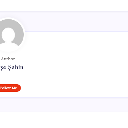
Author
şe Şahin
Follow Me