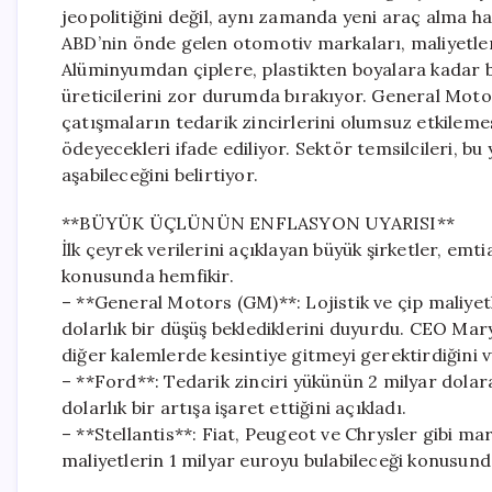
jeopolitiğini değil, aynı zamanda yeni araç alma hay
ABD’nin önde gelen otomotiv markaları, maliyetle
Alüminyumdan çiplere, plastikten boyalara kadar b
üreticilerini zor durumda bırakıyor. General Motor
çatışmaların tedarik zincirlerini olumsuz etkileme
ödeyecekleri ifade ediliyor. Sektör temsilcileri, bu
aşabileceğini belirtiyor.
**BÜYÜK ÜÇLÜNÜN ENFLASYON UYARISI**
İlk çeyrek verilerini açıklayan büyük şirketler, em
konusunda hemfikir.
– **General Motors (GM)**: Lojistik ve çip maliyetl
dolarlık bir düşüş beklediklerini duyurdu. CEO Mary
diğer kalemlerde kesintiye gitmeyi gerektirdiğini v
– **Ford**: Tedarik zinciri yükünün 2 milyar dolar
dolarlık bir artışa işaret ettiğini açıkladı.
– **Stellantis**: Fiat, Peugeot ve Chrysler gibi m
maliyetlerin 1 milyar euroyu bulabileceği konusun