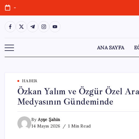
Skip
-
to
content
https://www.facebook.com/
https://twitter.com/
https://t.me/
https://www.instagram.com/
https://youtube.com/
ANA SAYFA
E
HABER
Özkan Yalım ve Özgür Özel Aras
Medyasının Gündeminde
By
Ayşe Şahin
14 Mayıs 2026
1 Min Read