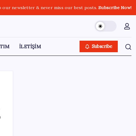
o our newsletter & never miss our best posts.
Subscribe Now!
TIM
İLETİŞİM
Subscribe
SON YAZILAR
ı
Halkbank, ikincil halka arz süreci başlattı