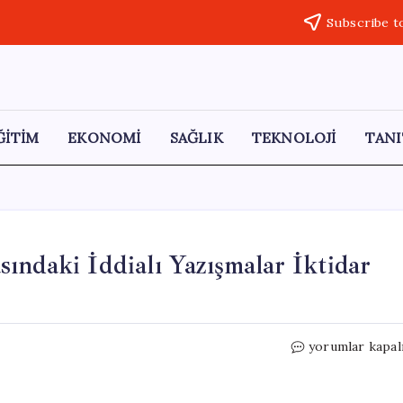
Subscribe t
ĞİTİM
EKONOMİ
SAĞLIK
TEKNOLOJİ
TANI
ındaki İddialı Yazışmalar İktidar
Özkan
yorumlar kapal
Yalım
ve
Özgür