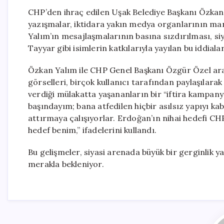
CHP’den ihraç edilen Uşak Belediye Başkanı Özkan Y
yazışmalar, iktidara yakın medya organlarının manş
Yalım’ın mesajlaşmalarının basına sızdırılması, si
Tayyar gibi isimlerin katkılarıyla yayılan bu iddial
Özkan Yalım ile CHP Genel Başkanı Özgür Özel ara
görselleri, birçok kullanıcı tarafından paylaşılar
verdiği mülakatta yaşananların bir “iftira kampan
başındayım; bana atfedilen hiçbir asılsız yapıyı k
attırmaya çalışıyorlar. Erdoğan’ın nihai hedefi CH
hedef benim,” ifadelerini kullandı.
Bu gelişmeler, siyasi arenada büyük bir gerginlik 
merakla bekleniyor.